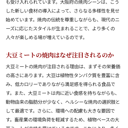
も受け入れられています。大阪府の焼肉シーンは、こう
未来の焼肉スタイルを予感させる大豆ミー
した新しい食材の導入によって、さらなる多様性を見せ
ト
始めています。焼肉の伝統を尊重しながらも、現代のニ
肉を超えた焼肉体験大豆ミートで味わう大阪の
ーズに応じたスタイルが生まれることで、より多くの
新風
人々が楽しめる場が増えているのです。
肉を超える！大豆ミートで新しい焼肉体験
大豆ミートの焼肉はなぜ注目されるのか
大阪府で味わう大豆ミートの新しい楽しみ
方
大豆ミートの焼肉が注目される理由は、まずその栄養価
大豆ミートが示す焼肉の新しい可能性
の高さにあります。大豆は植物性タンパク質を豊富に含
驚きと発見が詰まった大豆ミートの焼肉
み、低カロリーでありながら満足感を得られる食品で
す。また、大豆ミートは肉に近い食感を持ちながらも、
大阪で進化する焼肉文化と大豆ミート
動物由来の脂肪分が少なく、ヘルシーな焼肉の選択肢と
肉好きも納得の大豆ミートの魅力に迫る
して最適です。さらに、環境への配慮も大きな要因で
大豆ミートで焼肉の新次元を大阪府で体験しよ
す。畜産業の環境負荷を軽減するため、植物ベースの大
う