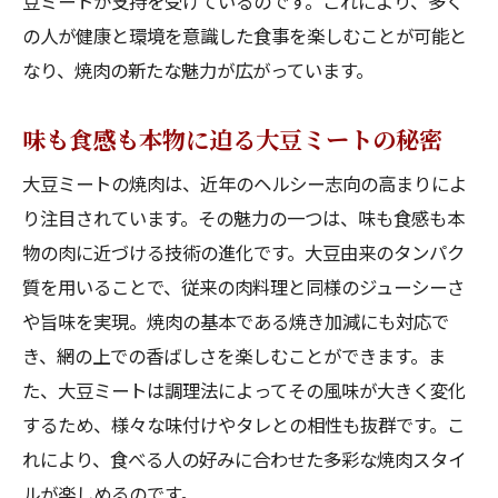
豆ミートが支持を受けているのです。これにより、多く
大豆ミートがもたらす焼肉の新次元
の人が健康と環境を意識した食事を楽しむことが可能と
大阪府で広がる大豆ミートの新スタイル
なり、焼肉の新たな魅力が広がっています。
焼肉の未来を切り拓く大豆ミートの魅力
大豆ミートで楽しむ焼肉の新しい形
味も食感も本物に迫る大豆ミートの秘密
大阪府で新次元の焼肉体験を満喫
大豆ミートの焼肉は、近年のヘルシー志向の高まりによ
焼肉シーンにおける大豆ミートのインパク
り注目されています。その魅力の一つは、味も食感も本
ト
物の肉に近づける技術の進化です。大豆由来のタンパク
大阪府の焼肉シーンに新風大豆ミートの健康革
質を用いることで、従来の肉料理と同様のジューシーさ
命
や旨味を実現。焼肉の基本である焼き加減にも対応で
き、網の上での香ばしさを楽しむことができます。ま
健康革命を起こす大阪府の大豆ミート
た、大豆ミートは調理法によってその風味が大きく変化
新しい焼肉シーンの幕開けを大阪で体験
するため、様々な味付けやタレとの相性も抜群です。こ
焼肉の常識を変える大豆ミートの健康効果
れにより、食べる人の好みに合わせた多彩な焼肉スタイ
大豆ミートが焼肉シーンにもたらす変化
ルが楽しめるのです。