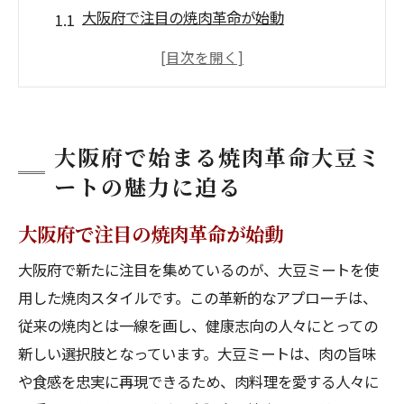
大阪府で注目の焼肉革命が始動
大豆ミートの焼肉はなぜ注目されるのか
味も食感も本物に迫る大豆ミートの秘密
大阪府の焼肉店で楽しむ新しい選択肢
環境にも優しい大豆ミートの魅力を探る
大阪府で始まる焼肉革命大豆ミ
焼肉の定番を覆す大豆ミートの可能性
ートの魅力に迫る
焼肉の新潮流健康志向が生む大豆ミートの可能
大阪府で注目の焼肉革命が始動
性
健康志向が追い風に大豆ミートの新潮流
大阪府で新たに注目を集めているのが、大豆ミートを使
用した焼肉スタイルです。この革新的なアプローチは、
大豆ミート選択のメリットとその可能性
従来の焼肉とは一線を画し、健康志向の人々にとっての
焼肉業界における健康志向の高まり
新しい選択肢となっています。大豆ミートは、肉の旨味
大豆ミートがもたらす焼肉の新しい価値
や食感を忠実に再現できるため、肉料理を愛する人々に
大阪府で広がるヘルシーな食文化