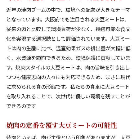
焼肉好き必見！大阪で新しい美味しさを発
近年の焼肉ブームの中で、環境への配慮が大きなテーマ
見
となっています。大阪府でも注目される大豆ミートは、
大豆ミートで広がる焼肉の新たな味わい
従来の肉と比較して環境負荷が少なく、持続可能な食文
大阪府の焼肉ファンに贈る新しい選択肢
化を実現する選択肢として評価されています。大豆ミー
大豆ミートで楽しむ焼肉の新たな魅力
トは肉の生産に比べ、温室効果ガスの排出量が大幅に低
焼肉好きも満足の大豆ミートの実力
く、水資源を節約できるため、環境保護に貢献していま
大阪で体験する焼肉の新しい美味しさ
す。焼肉スタイルの大豆ミートは、肉の旨味を引き出し
つつも健康志向の人々にも対応できるため、まさに現代
大阪府の焼肉が変わる大豆ミートで広がるヘル
に求められる食の形態です。私たちの食卓に大豆ミート
シーな未来
を取り入れることで、次世代に優しい環境を残すことが
大阪府で広がる大豆ミートのヘルシー革命
できるのです。
未来を見据えた焼肉の新しいスタイル
大豆ミートが切り拓く焼肉の健康的な未来
焼肉の定番を覆す大豆ミートの可能性
大阪府で注目の大豆ミート革命を体感
焼肉といえば、肉が主役という印象がありますが、大豆