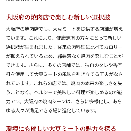
大阪府で訪れる焼肉の新たな風
大豆ミートによる健康的な食文化の広がり
大阪府の焼肉店で楽しむ新しい選択肢
焼肉の常識を覆す大豆ミートが大阪で巻き起こ
大阪府の焼肉店でも、大豆ミートを提供する店舗が増え
す変化
ています。これにより、健康志向の方々にとって新しい
大阪府で常識を覆す大豆ミートの進化
選択肢が生まれました。従来の肉料理に比べてカロリー
焼肉の未来を変える大豆ミートのパワー
が抑えられているため、罪悪感なく焼肉を楽しむことが
大豆ミートが焼肉に与える新たな視点
できます。さらに、多くの店舗では、独自のタレや香辛
料を使用して大豆ミートの風味を引き立てる工夫がなさ
大阪でもっと健康的な焼肉を楽しむ方法
れています。これらの店では、焼肉の本来の楽しさを失
大豆ミートが巻き起こす焼肉のイノベーシ
うことなく、ヘルシーで美味しい料理が楽しめるのが魅
ョン
力です。大阪府の焼肉シーンは、さらに多様化し、あら
大阪府で進化する焼肉体験の新たなカタチ
ゆる人々が満足できる場に進化しています。
焼肉好き必見大豆ミートで味わう大阪の新しい
美味しさ
環境にも優しい大豆ミートの魅力を探る