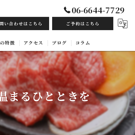
06-6644-7729
問い合わせはこちら
ご予約はこちら
の特徴
アクセス
ブログ
コラム
毛和牛
み放題
温まるひとときを
ルモン
ース
国料理