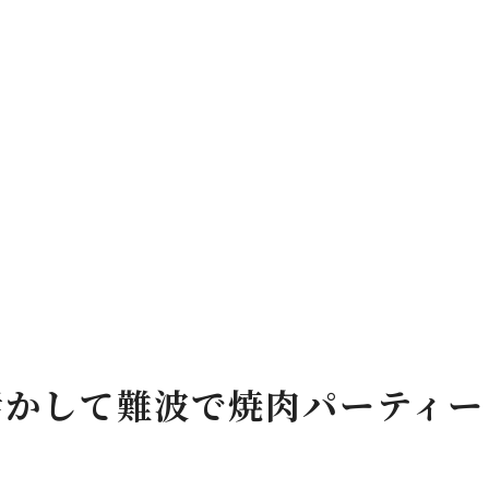
利便性が生む集まりやすい空間
難波駅周辺の焼肉店で楽しむ方法
難波での焼肉は新鮮な食材と豊富なメニューが魅力
新鮮食材が魅力の焼肉店を探す
多彩なメニューで楽しむ焼肉体験
難波で見つける究極の焼肉メニュー
焼肉店の選び方で変わる満足感
新鮮な食材が生む最高の味わい
豊富なメニューで飽きない焼肉の楽しみ
焼肉を囲んで普段の喧騒を忘れる難波での心温まるひとと
活かして難波で焼肉パーティー
焼肉がもたらすリラックスタイム
難波で過ごす心安らぐ焼肉の夜
焼肉で味わう心の癒し