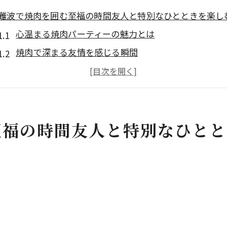
難波で焼肉を囲む至福の時間友人と特別なひとときを楽し
心温まる焼肉パーティーの魅力とは
焼肉で深まる友情を感じる瞬間
難波の焼肉店選びのポイント
友人との特別な時間を彩るために
焼肉パーティーで生まれる思い出
至福の時間友人と特別なひとと
難波での焼肉がもたらす贅沢な時間
駅近くの利便性を活かして難波で焼肉パーティーを満喫
難波駅から近い焼肉店の利便性
駅近くの焼肉店を選ぶメリット
焼肉パーティーを楽しむためのコツ
駅からのアクセスで変わる焼肉体験