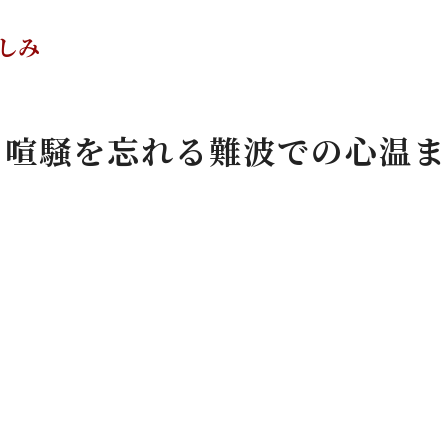
難波での焼肉パーティーは特別な時間を満喫できる絶好の
焼肉パーティーで味わう特別感
しみ
難波での焼肉が生む新しい絆
特別な時間を焼肉で演出する方法
の喧騒を忘れる難波での心温ま
難波での焼肉パーティーの魅力を探る
焼肉で過ごす特別な時間の価値
難波での焼肉がもたらす贅沢なひととき