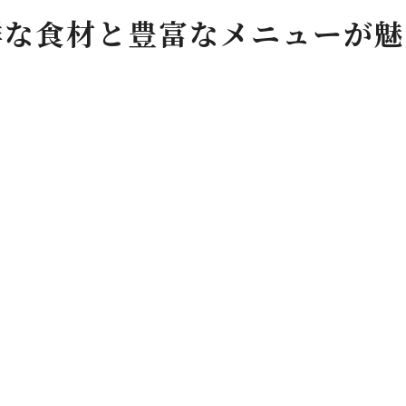
焼肉初心者におすすめの店選び
鮮な食材と豊富なメニューが魅
難波の焼肉店が提供する安心感
初めての焼肉でも安心できる理由
初心者でも楽しめる焼肉店の探し方
難波で安心して焼肉を楽しむ方法
難波駅からすぐおいしい焼肉と会話の弾む時間を提供
徒歩圏内で楽しむ焼肉の魅力
駅近くで味わう絶品焼肉
会話が弾む焼肉タイムの過ごし方
難波駅からすぐの焼肉で充実の時間
焼肉を通じて深まる仲間との絆
駅近の焼肉店で感じる特別なひととき