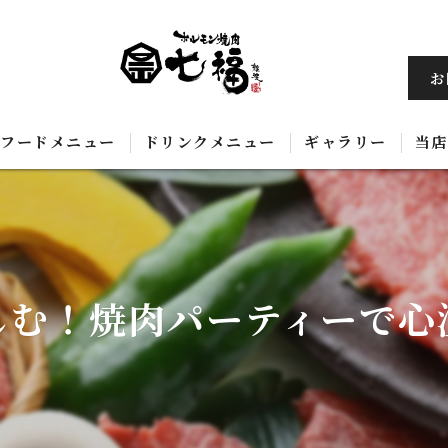
お
フードメニュー
ドリンクメニュー
ギャラリー
当店
黒
飲
しむ！焼肉パーティーで心
ホ
コ
韓