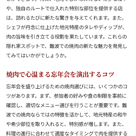
難波の風情を感じる焼肉忘年会
や、独自のルートで仕入れた特別な部位を提供する店
焼肉を楽しむための音楽と照明の工夫
は、訪れるたびに新たな驚きを与えてくれます。また、
和牛の美味しさを堪能する難波での忘年会プラ
シェフが丹念に仕上げた地元特産のタレやディップが、
ン
肉の旨味を引き立てる役割を果たしています。これらの
和牛の部位別に楽しむ焼肉の贅沢
隠れ家スポットで、難波での焼肉の新たな魅力を発見し
難波で味わう絶品和牛の秘密
てみてはいかがでしょうか。
和牛を最大限に引き立てる調理法
焼肉で心温まる忘年会を演出するコツ
忘年会にぴったりの和牛スペシャルメニュ
ー
忘年会を盛り上げるための焼肉選びには、いくつかのコ
ツがあります。まず、参加者の好みや食の制限を事前に
和牛と相性抜群のサイドメニュー
確認し、適切なメニュー選びを行うことが重要です。難
和牛の魅力を引き出す料理のペアリング
波での焼肉ならではの特徴を活かして、地元特産の和牛
難波で焼肉を味わう特別な忘年会の企画
や希少部位を取り入れると、特別感が増します。また、
ユニークな演出で盛り上がる焼肉イベント
料理の進行に合わせて適度なタイミングで肉を提供する