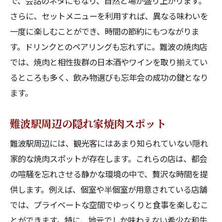
で、会話のネタにもなり、自然と場が盛り上がります。
美味しい焼肉で締めくくる最高の夜
さらに、セットメニューを利用すれば、異なる味わいを
忘年会に訪れる価値がある難波で焼肉の魅力
一度に楽しむことができ、時間の節約にもつながりま
忘年会シーズンに人気の焼肉店ランキング
す。ドリンクとのペアリングも忘れずに。難波の焼肉店
難波の焼肉が持つ特別な魅力とは
では、焼肉と相性抜群の日本酒やワインを取り揃えてい
訪れる価値のある焼肉メニュー紹介
るところも多く、飲み物選びも忘年会の成功の鍵となり
難波でしか味わえない焼肉体験
ます。
地元民が愛する焼肉の隠れた名店
難波駅周辺の隠れ家焼肉スポット
旅行者におすすめの焼肉スポット
難波で焼肉を囲む忘年会に心地よいひとときを
難波駅周辺には、観光客にはあまり知られていない隠れ
心温まる焼肉の雰囲気作りのコツ
家的な焼肉スポットが存在します。これらの店は、都会
の喧騒を忘れさせる静かな環境の中で、贅沢な時間を提
焼肉をより楽しむためのアレンジ料理
供します。例えば、個室や半個室が用意されている店舗
和やかな時間を過ごすための演出
では、プライベートな空間でゆっくりと食事を楽しむこ
焼肉を囲む特別な瞬間の作り方
とができます。特に、地元でしか味わえない希少な和牛