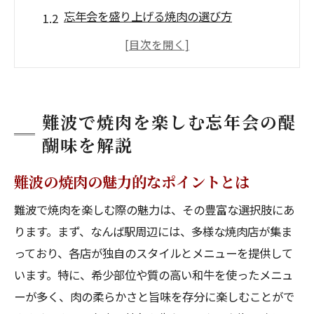
忘年会を盛り上げる焼肉の選び方
難波駅周辺の隠れ家焼肉スポット
焼肉で心温まる忘年会を演出するコツ
地域特有の焼肉スタイルを堪能する
和牛の歴史と難波での現在
難波で焼肉を楽しむ忘年会の醍
忘年会に最適な難波で焼肉を予約するヒント
醐味を解説
混雑時期を避けた賢い予約方法
難波の焼肉の魅力的なポイントとは
難波での焼肉店の選び方ガイド
難波で焼肉を楽しむ際の魅力は、その豊富な選択肢にあ
忘年会におすすめのプライベート空間
ります。まず、なんば駅周辺には、多様な焼肉店が集ま
予算に合わせた焼肉コースの選び方
っており、各店が独自のスタイルとメニューを提供して
予約時に確認すべき重要ポイント
います。特に、希少部位や質の高い和牛を使ったメニュ
焼肉店の特別サービスを活用する方法
ーが多く、肉の柔らかさと旨味を存分に楽しむことがで
都会の喧騒を離れた難波で焼肉忘年会を堪能