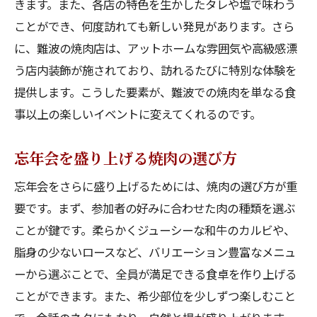
きます。また、各店の特色を生かしたタレや塩で味わう
都会のストレスを解消する焼肉の魅力
ことができ、何度訪れても新しい発見があります。さら
心地よい空間での焼肉体験とは
に、難波の焼肉店は、アットホームな雰囲気や高級感漂
う店内装飾が施されており、訪れるたびに特別な体験を
難波でゆったり忘年会を楽しむ秘訣
提供します。こうした要素が、難波での焼肉を単なる食
リラクゼーション効果のある焼肉店選び
事以上の楽しいイベントに変えてくれるのです。
都会の喧騒を忘れるための演出術
静かに過ごす焼肉忘年会の楽しみ方
忘年会を盛り上げる焼肉の選び方
難波で焼肉を楽しむ忘年会の夜の過ごし方
忘年会をさらに盛り上げるためには、焼肉の選び方が重
充実した忘年会にするためのプランニング
要です。まず、参加者の好みに合わせた肉の種類を選ぶ
焼肉を囲む夜の特別なアクティビティ
ことが鍵です。柔らかくジューシーな和牛のカルビや、
忘年会を楽しくする会話のネタ選び
脂身の少ないロースなど、バリエーション豊富なメニュ
焼肉後のおすすめスポット巡り
ーから選ぶことで、全員が満足できる食卓を作り上げる
難波の夜を満喫するためのルート
ことができます。また、希少部位を少しずつ楽しむこと