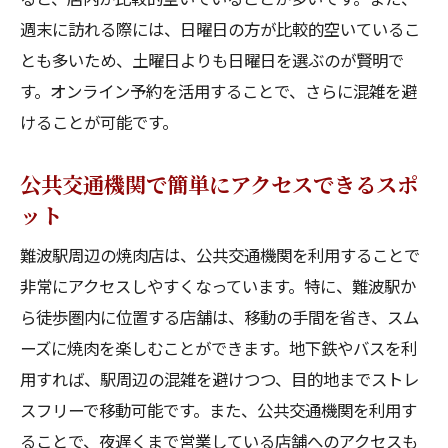
予約なしでも楽しめる焼肉店の見つけ方
週末に訪れる際には、日曜日の方が比較的空いているこ
特別な日のための焼肉ディナー予約ガイド
とも多いため、土曜日よりも日曜日を選ぶのが賢明で
アクセスの良さが魅力難波駅周辺の焼肉店を徹
す。オンライン予約を活用することで、さらに混雑を避
底解析
けることが可能です。
駅近の焼肉店とその魅力
公共交通機関で簡単にアクセスできるスポ
アクセスの良い焼肉店はここだ！
ット
徒歩圏内で楽しめるおすすめ焼肉店
アクセスだけでなく味にもこだわる焼肉店
難波駅周辺の焼肉店は、公共交通機関を利用することで
非常にアクセスしやすくなっています。特に、難波駅か
駅周辺の焼肉店のコストパフォーマンスを
ら徒歩圏内に位置する店舗は、移動の手間を省き、スム
比較
ーズに焼肉を楽しむことができます。地下鉄やバスを利
難波駅周辺の隠れた名店を探索
用すれば、駅周辺の混雑を避けつつ、目的地までストレ
難波の焼肉文化を探る地元の味を存分に楽しむ
スフリーで移動可能です。また、公共交通機関を利用す
コツ
ることで、夜遅くまで営業している店舗へのアクセスも