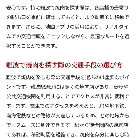
地元の味を楽しむための焼肉入門
安心です。特に難波で焼肉を探す際は、各店舗の最寄り
難波の焼肉文化の背景にあるもの
の駅出口を事前に確認しておくと、より効率的に移動で
地元の人に学ぶ焼肉の楽しみ方
きます。さらに、地図アプリの活用により、リアルタイ
焼肉文化を味わうためのおすすめメニュー
ムでの交通情報をチェックしながら、最適なルートを選
難波でしか味わえない焼肉の特徴
択することができます。
焼肉と地元食材の絶妙なマッチング
難波で焼肉を探す際の交通手段の選び方
観光スポット巡りの後は難波で焼肉を堪能しよ
う
難波で焼肉を楽しむ際の交通手段を選ぶのは重要なポイ
ントです。難波駅周辺には多くの焼肉店があり、徒歩や
観光後に立ち寄りたい焼肉スポット
公共交通機関を利用することでアクセスが非常に便利で
観光地からのアクセスが便利な焼肉店
す。まず、電車でのアクセスを考えると、JRや地下鉄、
観光の締めに焼肉を選ぶ理由
南海電鉄などの路線が交差しているため、どの地域から
観光の疲れを焼肉で癒す方法
でもスムーズに到達できます。駅から徒歩圏内の焼肉店
焼肉が観光体験をより豊かにする理由
であれば、移動時間を短縮でき、焼肉を存分に楽しむ時