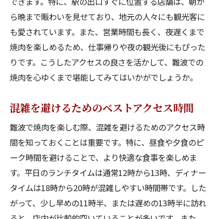
できます。特に、駅の出口すぐに位置する店舗は、朝か
タンの選び方と味わい方のポイント
ら晩まで賑わいを見せており、地元の人々にも観光客に
タンが評判の焼肉店トップセレクション
も愛されています。また、営業時間も長く、夜遅くまで
焼肉店でのタンメニューの楽しみ方
焼肉を楽しめるため、仕事帰りや夜の観光後にもぴった
タンと組み合わせたいサイドディッシュ
りです。こうしたアクセスの良さを活かして、難波での
タンをより美味しく楽しむ秘訣
焼肉を心ゆくまで堪能してみてはいかがでしょうか。
タンを使った創作焼肉料理の魅力
混雑を避けるためのベストアクセス時間
焼肉ディナーをより快適に難波での予約のポイ
ント
難波で焼肉を楽しむ際、混雑を避けるためのアクセス時
事前予約の重要性とその方法
間を知っておくことは重要です。特に、昼食や夕食のピ
ーク時間を避けることで、より快適な食事を楽しめま
予約時に押さえておくべきポイント
す。平日のランチタイムは通常12時から13時、ディナー
グループ予約におすすめの焼肉店
タイムは18時から20時が混雑しやすい時間帯です。した
オンライン予約を活用したスマートな焼肉
がって、少し早めの11時半、または遅めの13時半に訪れ
体験
ると、店内が比較的空いていることが多いです。また、