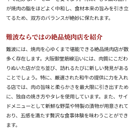
が焼肉の脂をほどよく中和し、食材本来の旨みを引き立
焼肉ともつ鍋の両方を一度に味わうテクニ
てるため、双方のバランスが絶妙に保たれます。
ック
駅近で見つける夜の隠れ家焼肉
難波ならではの絶品焼肉店を紹介
アクセス便利な難波の食べ歩きコース
難波には、焼肉を心ゆくまで堪能できる絶品焼肉店が数
人気店の予約を取るためのポイント
多く存在します。大阪御堂筋線沿いには、肉質にこだわ
グルメ必見難波での焼肉ともつ鍋の絶品体験
りぬいた店が立ち並び、訪れるたびに新しい発見がある
プロが選ぶ焼肉ランキングの秘密
ことでしょう。特に、厳選された和牛の提供に力を入れ
もつ鍋の絶品スープで味わう至福の一杯
る店では、肉の旨味と柔らかさを最大限に引き出すため
味にこだわる焼肉職人の技を学ぶ
に、独自の焼き方やタレを使用しています。また、サイ
難波で楽しむ焼肉ともつ鍋の美味しさ
ドメニューとして新鮮な野菜や特製の漬物が用意されて
おり、五感を満たす贅沢な食事体験を味わうことができ
焼肉の達人直伝のタレの選び方
ます。
もつ鍋の選び方で変わる体験価値