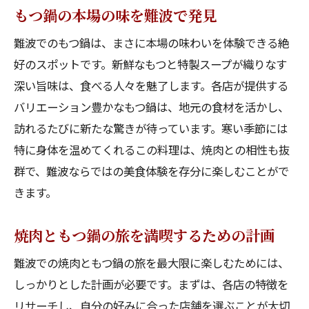
新しい発見が待つ難波での焼肉ともつ鍋の旅
もつ鍋の本場の味を難波で発見
次の訪問で試したい新しい焼肉スタイル
難波でのもつ鍋は、まさに本場の味わいを体験できる絶
もつ鍋の新メニューをチェック
好のスポットです。新鮮なもつと特製スープが織りなす
グルメ探索で見つけた意外な焼肉スポット
深い旨味は、食べる人々を魅了します。各店が提供する
焼肉ともつ鍋の意外な組み合わせを発見
バリエーション豊かなもつ鍋は、地元の食材を活かし、
難波ならではの新感覚グルメを体験
訪れるたびに新たな驚きが待っています。寒い季節には
焼肉ともつ鍋の旅で得る味のインスピレー
特に身体を温めてくれるこの料理は、焼肉との相性も抜
ション
群で、難波ならではの美食体験を存分に楽しむことがで
きます。
焼肉ともつ鍋の旅を満喫するための計画
難波での焼肉ともつ鍋の旅を最大限に楽しむためには、
しっかりとした計画が必要です。まずは、各店の特徴を
リサーチし、自分の好みに合った店舗を選ぶことが大切