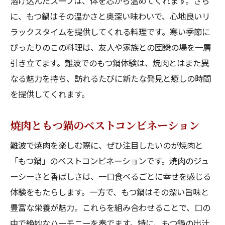
溶け込んだスープは、体を芯から温めてくれます。さら
に、もつ鍋はその温かさと奥深い味わいで、心地良いリ
もつ鍋で心も身体も温まる冬の楽しみ方
ラックスタイムを提供してくれる料理です。寒い季節に
難波で焼肉とともに味わう美食の可能性
ぴったりのこの料理は、友人や家族との団欒の場を一層
焼肉と合わせたい難波の絶品サイドメニュ
引き立てます。難波でのもつ鍋体験は、焼肉とはまた異
ー
なる魅力を持ち、訪れるたびに新たな発見と癒しの時間
焼肉の新たな可能性を引き出す食べ方
を提供してくれます。
難波の地元食材で作る創作焼肉料理
焼肉と相性抜群の難波の地酒を知る
焼肉ともつ鍋のベストコンビネーション
美食の街難波で楽しむフュージョングルメ
難波で焼肉を楽しむ際に、ぜひ注目したいのが焼肉と
難波でしか味わえないスペシャル焼肉メニ
「もつ鍋」のベストコンビネーションです。焼肉のジュ
ュー
ーシーさと香ばしさは、一口食べるごとに幸せを感じる
駅近の名店で味わう難波の焼肉と癒しのもつ鍋
体験をもたらします。一方で、もつ鍋はその深い旨味と
駅からすぐの絶品焼肉店を訪ねて
豊富な栄養が魅力。これらを組み合わせることで、口の
中で絶妙なハーモニーを奏でます。特に、もつ鍋の出汁
もつ鍋の名店で贅沢なランチを楽しむ