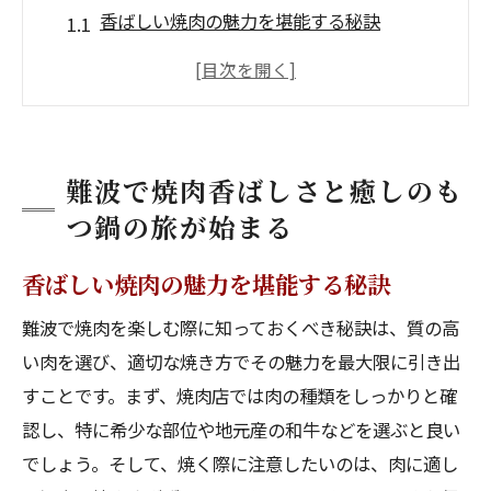
香ばしい焼肉の魅力を堪能する秘訣
もつ鍋で味わう心安らぐひととき
焼肉ともつ鍋のベストコンビネーション
難波ならではの絶品焼肉店を紹介
もつ鍋の本場の味を難波で発見
難波で焼肉香ばしさと癒しのも
焼肉ともつ鍋の旅を満喫するための計画
つ鍋の旅が始まる
難波駅周辺で発見新たな焼肉店の魅力
香ばしい焼肉の魅力を堪能する秘訣
駅近の焼肉店で出会う新たな風味
難波で焼肉を楽しむ際に知っておくべき秘訣は、質の高
隠れた名店の焼肉を楽しむ方法
い肉を選び、適切な焼き方でその魅力を最大限に引き出
多彩なメニューで選ぶ焼肉店ガイド
すことです。まず、焼肉店では肉の種類をしっかりと確
難波駅付近で試すべき焼肉の一皿
認し、特に希少な部位や地元産の和牛などを選ぶと良い
地元の人が通うおすすめの焼肉店
でしょう。そして、焼く際に注意したいのは、肉に適し
焼肉店独自のタレが生む新しい感動