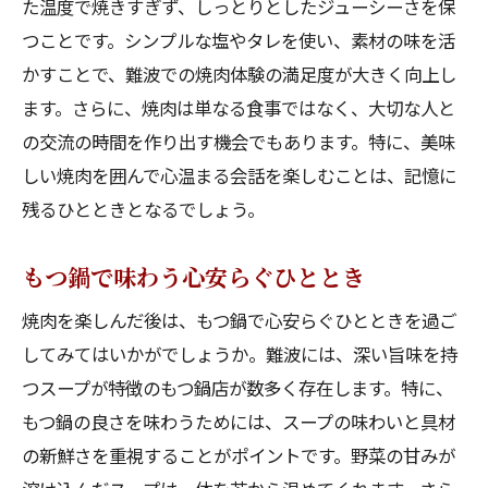
た温度で焼きすぎず、しっとりとしたジューシーさを保
焼肉の香り漂う難波での至福のひととき
つことです。シンプルな塩やタレを使い、素材の味を活
焼肉の香りで心躍る瞬間を体験
かすことで、難波での焼肉体験の満足度が大きく向上し
難波で楽しむ焼肉の極上の味わい
ます。さらに、焼肉は単なる食事ではなく、大切な人と
の交流の時間を作り出す機会でもあります。特に、美味
焼肉の香ばしさと共に過ごす贅沢な時間
しい焼肉を囲んで心温まる会話を楽しむことは、記憶に
難波の焼肉店で味わう食の芸術
残るひとときとなるでしょう。
五感で楽しむ難波の焼肉ディナー
至福の焼肉時間を演出する秘訣
もつ鍋で味わう心安らぐひととき
もつ鍋の深い旨味を堪能難波での贅沢な体験
焼肉を楽しんだ後は、もつ鍋で心安らぐひとときを過ご
もつ鍋の旨味が引き立つ調理法
してみてはいかがでしょうか。難波には、深い旨味を持
難波で味わうもつ鍋の歴史と文化
つスープが特徴のもつ鍋店が数多く存在します。特に、
こだわりのスープがもつ鍋の鍵
もつ鍋の良さを味わうためには、スープの味わいと具材
もつ鍋の具材がもたらす美味しさの秘密
の新鮮さを重視することがポイントです。野菜の甘みが
食通が選ぶ難波のもつ鍋の名店