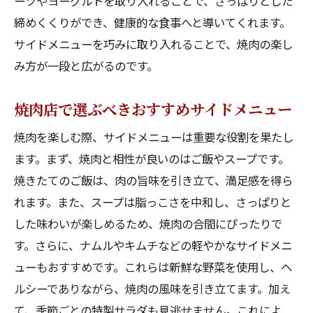
ーツやヨーグルトを取り入れることで、さっぱりとした
季節限定サイドメニューで焼肉に新しい風を
締めくくりができ、健康的な食事へと導いてくれます。
旬の食材を使った焼肉サイドメニュー
サイドメニューを巧みに取り入れることで、焼肉の楽し
季節ごとのおすすめ焼肉サイドメニュー
み方が一段と広がるのです。
焼肉体験を豊かにする季節限定メニュー
シーズンごとの特製サイドメニューを楽し
焼肉店で選ぶべきおすすめサイドメニュー
む
焼肉を楽しむ際、サイドメニューは重要な役割を果たし
焼肉に彩りを添える季節の野菜
ます。まず、焼肉と相性が良いのはご飯やスープです。
季節限定の焼肉サイドメニューで変化を楽
焼きたてのご飯は、肉の旨味を引き立て、満足感を得ら
しむ
れます。また、スープは脂っこさを中和し、さっぱりと
特製タレが決め手！焼肉を引き立てるサイドデ
した味わいが楽しめるため、焼肉の合間にぴったりで
ィッシュ
す。さらに、ナムルやキムチなどの軽やかなサイドメニ
ューもおすすめです。これらは新鮮な野菜を使用し、ヘ
焼肉に相性抜群の特製タレの作り方
ルシーでありながら、焼肉の風味を引き立てます。加え
タレが主役の焼肉サイドディッシュ
て、季節ごとの特製サラダも見逃せません。これによ