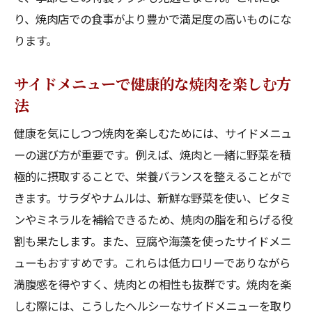
焼肉の味を引き立てる特製タレの秘密
り、焼肉店での食事がより豊かで満足度の高いものにな
自宅で作れる焼肉用特製タレ
ります。
特製タレで焼肉の風味をアップ
焼肉をより楽しむためのタレの選び方
サイドメニューで健康的な焼肉を楽しむ方
焼肉とサラダのベストコンビネーションとは
法
焼肉とサラダの理想的な組み合わせ
健康を気にしつつ焼肉を楽しむためには、サイドメニュ
サラダで焼肉をヘルシーに楽しむ方法
ーの選び方が重要です。例えば、焼肉と一緒に野菜を積
焼肉ディナーに欠かせないサラダとは
極的に摂取することで、栄養バランスを整えることがで
きます。サラダやナムルは、新鮮な野菜を使い、ビタミ
サラダと焼肉の味わいのバランスを取る
ンやミネラルを補給できるため、焼肉の脂を和らげる役
焼肉に最適なサラダのドレッシング
割も果たします。また、豆腐や海藻を使ったサイドメニ
焼肉とサラダで食事を彩る方法
ューもおすすめです。これらは低カロリーでありながら
創作料理で焼肉を一味違った楽しみ方に
満腹感を得やすく、焼肉との相性も抜群です。焼肉を楽
焼肉と創作料理の組み合わせで新しい味わ
しむ際には、こうしたヘルシーなサイドメニューを取り