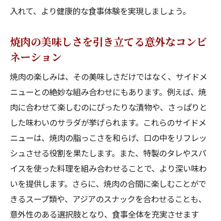
い
入れて、より健康的な食事体験を実現しましょう。
創作料理で焼肉ディナーをグレードアップ
焼肉に取り入れたい創作料理のアイディア
焼肉の美味しさを引き立てる意外なコンビ
ネーション
焼肉と一緒に楽しむ創作料理の魅力
クリエイティブな料理で焼肉を楽しむ
焼肉の楽しみは、その美味しさだけではなく、サイドメ
焼肉店で試したい創作料理の提案
ニューとの絶妙な組み合わせにもあります。例えば、焼
肉に合わせて楽しむのにぴったりな漬物や、さっぱりと
訪れるたびに発見！焼肉とサイドメニューの新
した味わいのサラダが挙げられます。これらのサイドメ
しい世界
ニューは、焼肉の脂っこさを和らげ、口の中をリフレッ
焼肉とサイドメニューの新しい組み合わせ
シュさせる役割を果たします。また、特製のタレやスパ
焼肉店で出会う意外なサイドメニュー
イスを使った料理を組み合わせることで、より深い味わ
焼肉ディナーで次に試したいサイドメニュ
いを提供します。さらに、焼肉の合間に楽しむことがで
ー
きるスープ類や、アジアのスナックを合わせることも、
サイドメニューで焼肉を新鮮に楽しむ
意外性のある選択肢となり、食事全体を充実させます