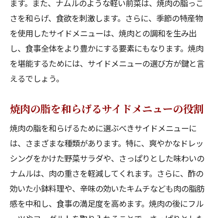
ます。また、ナムルのような軽い前菜は、焼肉の脂っこ
焼肉に合う野菜の組み合わせ
さを和らげ、食欲を刺激します。さらに、季節の特産物
ヘルシーに焼肉を楽しむためのサラダレシ
を使用したサイドメニューは、焼肉との調和を生み出
ピ
し、食事全体をより豊かにする要素にもなります。焼肉
サイドサラダで焼肉の味わいをアップ
を堪能するためには、サイドメニューの選び方が鍵と言
焼肉とサラダで栄養バランスを整える
えるでしょう。
焼肉と相性抜群！特製ナムルの美味しさ再発見
ナムルの基本的な作り方と焼肉の相性
焼肉の脂を和らげるサイドメニューの役割
焼肉を引き立てる特製ナムルのレシピ
焼肉の脂を和らげるために選ぶべきサイドメニューに
ナムルと焼肉の絶妙なハーモニー
は、さまざまな種類があります。特に、爽やかなドレッ
焼肉に合うナムルの食材選び
シングをかけた野菜サラダや、さっぱりとした味わいの
ナムルは、肉の重さを軽減してくれます。さらに、酢の
特製タレでさらに美味しくするナムル
効いた小鉢料理や、辛味の効いたキムチなども肉の脂肪
焼肉ディナーに加えたいナムルのバリエー
感を中和し、食事の満足度を高めます。焼肉の後にフル
ション