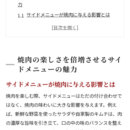
力
サイドメニューが焼肉に与える影響とは
焼肉の脂を和らげるサイドメニューの役割
焼肉店で選ぶべきおすすめサイドメニュー
サイドメニューで健康的な焼肉を楽しむ方
法
焼肉の楽しさを倍増させるサイ
焼肉の美味しさを引き立てる意外なコンビ
ドメニューの魅力
ネーション
サイドメニューが焼肉に与える影響とは
サイドメニューで焼肉をより豊かな体験に
新鮮野菜サラダで焼肉をさっぱり楽しむ方法
焼肉を楽しむ際、サイドメニューはただの付け合わせで
焼肉にぴったりなサラダの選び方
はなく、焼肉の味わいに大きな影響を与えます。例え
ば、新鮮な野菜を使ったサラダや自家製のキムチは、肉
サラダのドレッシングで焼肉をもっと美味
の濃厚な旨味を引き立て、口の中の味のバランスを整え
しく