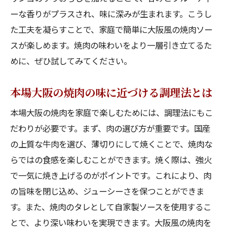
焼肉タイムを特別なものにする大阪流秘伝
ーな香りがプラスされ、味に深みが生まれます。こうし
ソース
た工夫を凝らすことで、家庭で簡単に大阪風の焼肉ソー
焼肉タイムが待ち遠しい！自宅で味わう大阪の
スが楽しめます。焼肉の味わいをより一層引き立てるた
味
めに、ぜひ試してみてください。
焼肉ソースがもたらす食卓の楽しみ方
本場大阪の焼肉の味に近づける調理法とは
大阪の風味を感じる絶品ソースの秘密
自宅での焼肉をより楽しくする大阪の工夫
本場大阪の焼肉を家庭で楽しむためには、調理法にもこ
だわりが必要です。まず、肉の選び方が重要です。国産
焼肉ソースを活用して家庭の味を新たに
の上質な牛肉を選び、薄切りにして焼くことで、焼肉な
大阪の味を自宅で再現するための焼肉ソー
らではの食感を楽しむことができます。焼く際は、強火
ス
で一気に焼き上げるのがポイントです。これにより、肉
家族で楽しむ大阪風焼肉のためのヒント
の旨味を閉じ込め、ジューシーさを保つことができま
家庭で楽しむ！大阪の焼肉ソースレシピの魅力
す。また、焼肉のタレとして自家製ソースを使用するこ
焼肉ソースの基本と大阪風のアレンジ方法
とで、より深い味わいを実現できます。大阪風の焼肉を