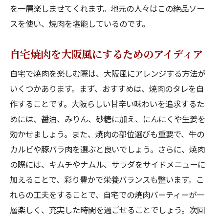
肉
を一層楽しませてくれます。地元の人々はこの絶品ソー
自宅で焼肉を楽しむための大阪風ソースの
スを使い、焼肉を堪能しているのです。
工夫
大阪風ソースで日常を特別にする焼肉の楽
自宅焼肉を大阪風にするためのアイディア
しみ方
自宅で焼肉を楽しむ際は、大阪風にアレンジする方法が
焼肉好きが知っておくべき大阪のソース事
いくつかあります。まず、おすすめは、焼肉のタレを自
情
作することです。大阪らしい甘辛い味わいを追求するた
自宅で本格的！大阪の焼肉ソースで作る美味し
めには、醤油、みりん、砂糖に加え、にんにくや生姜を
いひととき
効かせましょう。また、焼肉の部位選びも重要で、牛の
家庭で簡単に作れる大阪風焼肉ソースのレ
カルビや豚バラ肉を選ぶと良いでしょう。さらに、焼肉
シピ
の際には、キムチやナムル、サラダをサイドメニューに
焼肉ソースの奥深い味わいを楽しむ方法
加えることで、彩り豊かで栄養バランスも整います。こ
れらの工夫をすることで、自宅での焼肉パーティーが一
大阪の焼肉文化を体験するためのソース作
層楽しく、充実した時間を過ごせることでしょう。次回
り