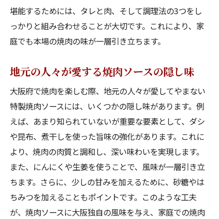
大阪の焼肉ソースが家庭料理に与える影響
堪能するためには、タレと肉、そして調理法の3つをし
家庭で大阪焼肉の雰囲気を楽しむアイディ
っかりと組み合わせることが大切です。これにより、家
ア
庭でも本場の焼肉の味が一層引き立ちます。
焼肉の味わいを引き立てる大阪流ソースの
地元の人々が愛する焼肉ソースの隠し味
作り方
大阪ソースで家庭の食卓を彩る方法
大阪府で焼肉を楽しむ際、地元の人々が愛してやまない
焼肉ソースを通じて大阪文化を感じる
特製焼肉ソースには、いくつかの隠し味があります。例
えば、あまり知られていないが重要な要素として、ダシ
焼肉好き必見！大阪風ソースで自宅焼肉の楽し
や昆布、煮干しを使った旨味の強化があります。これに
み方
より、焼肉の肉質と調和し、深い味わいを実現します。
大阪の焼肉店に学ぶ家庭向けソースのオス
また、にんにくや生姜を使うことで、風味が一層引き立
スメ
ちます。さらに、少しの甘みを加えるために、砂糖やは
味に変化をつける大阪風ソースの選び方
ちみつを加えることもポイントです。このような工夫
大阪の焼肉ソースで楽しむ異なる風味の焼
が、焼肉ソースに大阪独自の風味を与え、家庭での焼肉