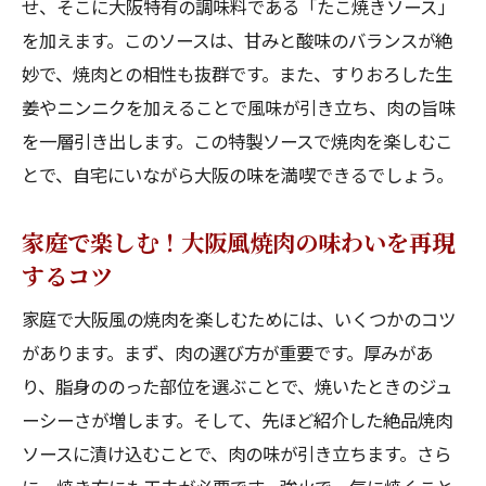
せ、そこに大阪特有の調味料である「たこ焼きソース」
さを演出
を加えます。このソースは、甘みと酸味のバランスが絶
大阪の焼肉店に学ぶ家庭ソースの工夫
妙で、焼肉との相性も抜群です。また、すりおろした生
ソースの濃厚さと焼肉の相性を引き出すテ
姜やニンニクを加えることで風味が引き立ち、肉の旨味
クニック
を一層引き出します。この特製ソースで焼肉を楽しむこ
ワンランク上の家庭焼肉を実現する秘伝の
とで、自宅にいながら大阪の味を満喫できるでしょう。
ソース
家庭でも簡単に作れる大阪風焼肉ソースの
家庭で楽しむ！大阪風焼肉の味わいを再現
レシピ
するコツ
大阪府発の焼肉ソースが生む新しい家庭の味
家庭で大阪風の焼肉を楽しむためには、いくつかのコツ
大阪ならではの伝統と革新が詰まったソー
があります。まず、肉の選び方が重要です。厚みがあ
ス
り、脂身ののった部位を選ぶことで、焼いたときのジュ
自宅で試せる大阪の焼肉ソースの進化系
ーシーさが増します。そして、先ほど紹介した絶品焼肉
家庭料理に新風を吹き込む大阪の焼肉ソー
ソースに漬け込むことで、肉の味が引き立ちます。さら
ス