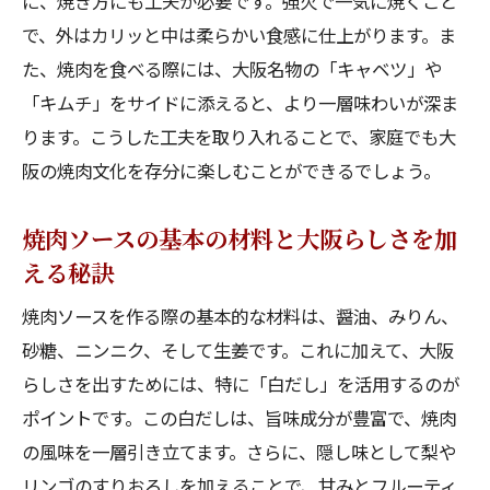
に、焼き方にも工夫が必要です。強火で一気に焼くこと
焼肉ソースがもたらす家庭の食卓の変化
で、外はカリッと中は柔らかい食感に仕上がります。ま
た、焼肉を食べる際には、大阪名物の「キャベツ」や
大阪の焼肉文化を家庭で味わうためのヒン
「キムチ」をサイドに添えると、より一層味わいが深ま
ト
ります。こうした工夫を取り入れることで、家庭でも大
焼肉の美味しさを倍増させる大阪のソース
阪の焼肉文化を存分に楽しむことができるでしょう。
の特徴
お家焼肉を変える大阪スタイルのソースレシピ
焼肉ソースの基本の材料と大阪らしさを加
大阪流焼肉ソースのベースとなる材料選び
える秘訣
家庭料理に取り入れるべき大阪の焼肉テク
焼肉ソースを作る際の基本的な材料は、醤油、みりん、
ニック
砂糖、ニンニク、そして生姜です。これに加えて、大阪
焼肉ソースのアレンジで自宅焼肉を華やか
らしさを出すためには、特に「白だし」を活用するのが
に
ポイントです。この白だしは、旨味成分が豊富で、焼肉
大阪風の焼肉ソースで食卓に驚きを
の風味を一層引き立てます。さらに、隠し味として梨や
ソースが主役！大阪の味を自宅で再現
リンゴのすりおろしを加えることで、甘みとフルーティ