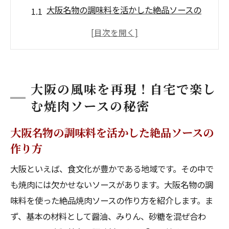
大阪名物の調味料を活かした絶品ソースの
作り方
家庭で楽しむ！大阪風焼肉の味わいを再現
するコツ
焼肉ソースの基本の材料と大阪らしさを加
大阪の風味を再現！自宅で楽し
える秘訣
む焼肉ソースの秘密
本場大阪の焼肉の味に近づける調理法とは
地元の人々が愛する焼肉ソースの隠し味
大阪名物の調味料を活かした絶品ソースの
作り方
自宅焼肉を大阪風にするためのアイディア
絶品焼肉ソースで家庭焼肉をワンランクアップ
大阪といえば、食文化が豊かである地域です。その中で
シンプルながら奥深い大阪流焼肉ソースの
も焼肉には欠かせないソースがあります。大阪名物の調
魅力
味料を使った絶品焼肉ソースの作り方を紹介します。ま
ず、基本の材料として醤油、みりん、砂糖を混ぜ合わ
焼肉ソースにフルーツをプラスして爽やか