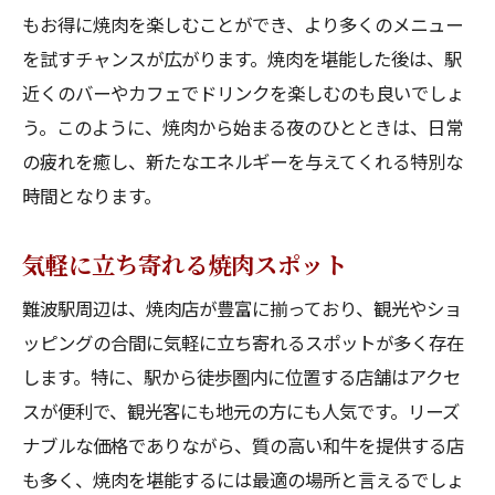
秘訣
もお得に焼肉を楽しむことができ、より多くのメニュー
ハッピーアワーを活用した焼肉の楽しみ方
を試すチャンスが広がります。焼肉を堪能した後は、駅
焼肉を楽しむためのハッピーアワーのコツ
近くのバーやカフェでドリンクを楽しむのも良いでしょ
お得に楽しむ焼肉の技
う。このように、焼肉から始まる夜のひとときは、日常
ハッピーアワーの魅力を最大限に活かす方
の疲れを癒し、新たなエネルギーを与えてくれる特別な
法
時間となります。
焼肉を更に楽しむための準備
気軽に立ち寄れる焼肉スポット
焼肉とハッピーアワーの相乗効果
難波駅周辺は、焼肉店が豊富に揃っており、観光やショ
ッピングの合間に気軽に立ち寄れるスポットが多く存在
します。特に、駅から徒歩圏内に位置する店舗はアクセ
スが便利で、観光客にも地元の方にも人気です。リーズ
ナブルな価格でありながら、質の高い和牛を提供する店
も多く、焼肉を堪能するには最適の場所と言えるでしょ