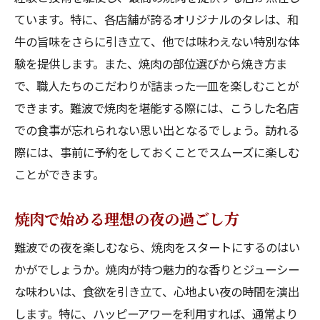
ています。特に、各店舗が誇るオリジナルのタレは、和
焼肉で感じる難波の温かさ
牛の旨味をさらに引き立て、他では味わえない特別な体
心温まる焼肉デートスポット
験を提供します。また、焼肉の部位選びから焼き方ま
難波の人情を肌で感じる焼肉店
で、職人たちのこだわりが詰まった一皿を楽しむことが
焼肉と共に過ごす幸せな時間
できます。難波で焼肉を堪能する際には、こうした名店
焼肉で心地よい休息を—難波の魅力を再発見
での食事が忘れられない思い出となるでしょう。訪れる
焼肉と共に再発見する難波の魅力
際には、事前に予約をしておくことでスムーズに楽しむ
心地よい休息を焼肉で
ことができます。
難波での新しい焼肉の楽しみ方
焼肉で始める理想の夜の過ごし方
焼肉を楽しむことで見える難波の表情
難波での夜を楽しむなら、焼肉をスタートにするのはい
焼肉を通じて感じる難波の魅力
かがでしょうか。焼肉が持つ魅力的な香りとジューシー
難波での癒しを焼肉で体験
な味わいは、食欲を引き立て、心地よい夜の時間を演出
ハッピーアワーを利用して焼肉をさらに楽しむ
します。特に、ハッピーアワーを利用すれば、通常より