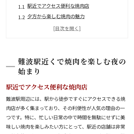
駅近でアクセス便利な焼肉店
夕方から楽しむ焼肉の魅力
難波で見つける焼肉の名店
焼肉で始める理想の夜の過ごし方
気軽に立ち寄れる焼肉スポット
難波駅周辺のお勧め焼肉店
難波駅近くで焼肉を楽しむ夜の
ハッピーアワーでお得に焼肉を満喫する方法
始まり
知っておきたいハッピーアワーの時間帯
駅近でアクセス便利な焼肉店
コストパフォーマンス抜群の焼肉体験
難波駅周辺には、駅から徒歩ですぐにアクセスできる焼
ハッピーアワーの活用テクニック
肉店が多く集まっており、その利便性が人気の理由の一
焼肉が更に美味しくなるハッピーアワー
つです。特に、忙しい日常の中で時間を無駄にせずに美
お得に楽しむ焼肉ランチ
味しい焼肉を楽しみたい方にとって、駅近の店舗は非常
ハッピーアワーでしか味わえない特別メニ