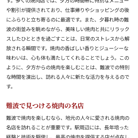
す。多くの焼肉店では、夕方の時間帯に特別なメニュー
焼肉と共に楽しむリフレッシュタイム
や割引が提供されており、仕事帰りやショッピングの後
心身を満たす焼肉とお酒の組み合わせ
にふらりと立ち寄るのに最適です。また、夕暮れ時の難
波の街並みを眺めながら、美味しい焼肉と共にリラック
難波での癒しの時間を焼肉で
スしたひとときを過ごすことは、日常のストレスから解
観光の後に最適な焼肉スポット—難波駅周辺
放される瞬間です。焼肉の香ばしい香りとジューシーな
観光帰りに立ち寄れる焼肉店
味わいは、心も体も満たしてくれることでしょう。この
焼肉で疲れた体を癒す方法
ように、夕方からの焼肉を楽しむことは、難波での特別
観光と焼肉のベストプラン
な時間を演出し、訪れる人々に新たな活力を与えるので
駅近で楽しむ観光後のディナー
す。
観光を締めくくる焼肉の魅力
難波で見つける焼肉の名店
疲れを吹き飛ばす焼肉スポット
難波で焼肉を堪能する心温まるひととき
難波で焼肉を楽しむなら、地元の人々に愛される焼肉の
焼肉で心を温める夕食の楽しみ方
名店を訪れることが重要です。駅周辺には、長年培った
経験と技術を駆使し、最高の焼肉を提供する店が点在し
難波で過ごす心温まる焼肉体験