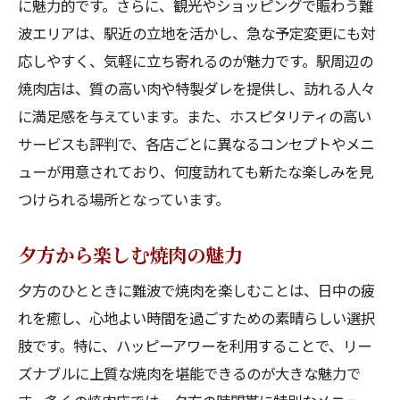
に魅力的です。さらに、観光やショッピングで賑わう難
ュー
波エリアは、駅近の立地を活かし、急な予定変更にも対
難波で焼肉の楽しみ方—駅近の魅力
応しやすく、気軽に立ち寄れるのが魅力です。駅周辺の
駅近だからこそ楽しめる焼肉の利点
焼肉店は、質の高い肉や特製ダレを提供し、訪れる人々
焼肉と共に楽しむ難波の夜景
に満足感を与えています。また、ホスピタリティの高い
サービスも評判で、各店ごとに異なるコンセプトやメニ
駅近の焼肉店を選ぶ理由
ューが用意されており、何度訪れても新たな楽しみを見
観光と焼肉の絶妙な組み合わせ
つけられる場所となっています。
駅周辺の隠れた焼肉名店
焼肉で心も体も癒されるひととき
夕方から楽しむ焼肉の魅力
焼肉とハッピーアワーが難波で心も体も癒す理
夕方のひとときに難波で焼肉を楽しむことは、日中の疲
由
れを癒し、心地よい時間を過ごすための素晴らしい選択
焼肉で得られるリラックス効果
肢です。特に、ハッピーアワーを利用することで、リー
ハッピーアワーで心地よいひととき
ズナブルに上質な焼肉を堪能できるのが大きな魅力で
難波の焼肉店が提供する至福の時間