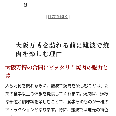
は
文化とグルメを同時に味わう！難波の魅力
難波で焼肉を楽しむための事前準備
大阪万博訪問前に知っておきたい焼肉の楽
しみ方
大阪万博を訪れる前に難波で焼
難波で焼肉が選ばれる理由
肉を楽しむ理由
大阪万博と焼肉の絶妙な組み合わせ
大阪万博の合間にピッタリ！焼肉の魅力と
難波駅からアクセス抜群！焼肉店の魅力を探る
は
駅近で便利！難波駅周辺の焼肉店
大阪万博を訪れる際に、難波で焼肉を楽しむことは、た
アクセスの良さが人気の秘訣
だの食事以上の体験を提供してくれます。焼肉は、多様
徒歩圏内で堪能できる焼肉の味
な部位と調味料を楽しむことで、食事そのものが一種の
難波駅から徒歩圏内の人気焼肉店
アトラクションとなります。特に、難波では地元の特色
地元民も納得のアクセス性