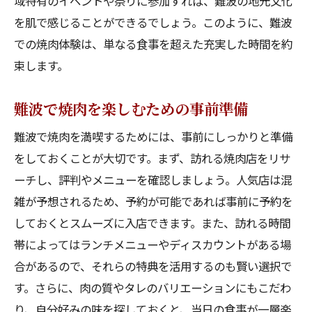
域特有のイベントや祭りに参加すれば、難波の地元文化
街の活気を感じる焼肉店の選び方
を肌で感じることができるでしょう。このように、難波
大阪のエネルギーを感じる食事体験
での焼肉体験は、単なる食事を超えた充実した時間を約
束します。
活気ある街で焼肉を楽しむヒント
難波エリアで見つける絶品焼肉と散策の楽しみ
難波で焼肉を楽しむための事前準備
方
難波で焼肉を満喫するためには、事前にしっかりと準備
難波での焼肉と街歩きの楽しみ方
をしておくことが大切です。まず、訪れる焼肉店をリサ
食後に訪れたい難波の見どころ
ーチし、評判やメニューを確認しましょう。人気店は混
焼肉与えられるスタミナで街を満喫
雑が予想されるため、予約が可能であれば事前に予約を
焼肉の後に散策したいスポット
しておくとスムーズに入店できます。また、訪れる時間
絶品焼肉と観光の組み合わせ
帯によってはランチメニューやディスカウントがある場
地元ならではの散策ルート
合があるので、それらの特典を活用するのも賢い選択で
大阪万博に向かう途中で立ち寄るべき難波の焼
す。さらに、肉の質やタレのバリエーションにもこだわ
肉スポット
り、自分好みの味を探しておくと、当日の食事が一層楽