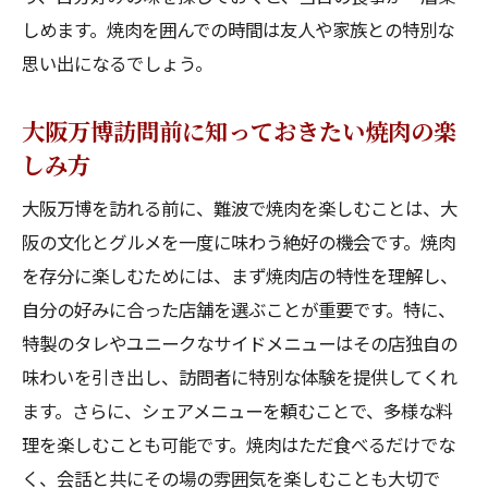
大阪万博の合間に訪れたい焼肉店
しめます。焼肉を囲んでの時間は友人や家族との特別な
思い出になるでしょう。
観光途中でアクセスしやすい焼肉店
大阪万博の前後に楽しむ絶品焼肉
大阪万博訪問前に知っておきたい焼肉の楽
立ち寄り必須！難波の焼肉名所
しみ方
万博帰りに満喫したい焼肉の味
大阪万博を訪れる前に、難波で焼肉を楽しむことは、大
大阪の旅を焼肉で締めくくる
阪の文化とグルメを一度に味わう絶好の機会です。焼肉
観光客も満足！難波で味わう焼肉と街歩きガイ
を存分に楽しむためには、まず焼肉店の特性を理解し、
ド
自分の好みに合った店舗を選ぶことが重要です。特に、
観光客におすすめの焼肉店
特製のタレやユニークなサイドメニューはその店独自の
観光とグルメを同時に楽しむプラン
味わいを引き出し、訪問者に特別な体験を提供してくれ
旅行者向けの焼肉店選びのポイント
ます。さらに、シェアメニューを頼むことで、多様な料
難波で焼肉と共に楽しむ観光地
理を楽しむことも可能です。焼肉はただ食べるだけでな
く、会話と共にその場の雰囲気を楽しむことも大切で
観光客も納得の絶品焼肉