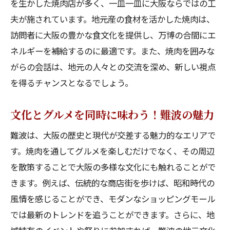
を生かした焼肉店が多く、一皿一皿に大阪ならではの工
焼肉店選びで失敗しないためのポイント
夫が施されています。地元産の食材を活かした焼肉は、
地元民が愛する難波の焼肉店ベストセレクショ
訪問者に大阪の豊かな食文化を提供し、万博の合間にエ
ン
ネルギーを補給するのに最適です。また、焼肉を囲みな
地元民が通うおすすめ焼肉店
がらの会話は、地元の人々との交流を深め、新しい視点
地元の味を堪能できる焼肉スポット
を得るチャンスとなるでしょう。
雰囲気抜群の隠れ家的焼肉店
文化とグルメを同時に味わう！難波の魅力
地元民が太鼓判を押す焼肉店の魅力
難波は、大阪の歴史と現代が交差する魅力的なエリアで
口コミで高評価の焼肉店
す。焼肉を通してグルメを楽しむだけでなく、その周辺
地元の人にも愛される味とサービス
を散策することで大阪の多様な文化にも触れることがで
大阪の活気を感じる焼肉店巡りのススメ
きます。例えば、伝統的な商店街を歩けば、昭和時代の
活気溢れる店内で味わう焼肉の魅力
風情を感じることができ、モダンなショッピングモール
大阪独特の雰囲気を楽しむ焼肉店巡り
では最新のトレンドを追うことができます。さらに、地
焼肉と共に味わう大阪の文化