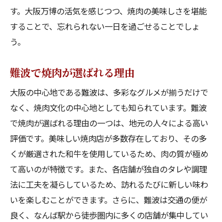
す。大阪万博の活気を感じつつ、焼肉の美味しさを堪能
観光と食事で大阪を満喫する方法
することで、忘れられない一日を過ごせることでしょ
アクセスガイド付き！難波で焼肉を堪能するた
う。
めの完全プラン
難波で焼肉を楽しむためのアクセス方法
難波で焼肉が選ばれる理由
効率よく焼肉を楽しむプラン
大阪の中心地である難波は、多彩なグルメが揃うだけで
アクセスガイドで迷わない店選び
なく、焼肉文化の中心地としても知られています。難波
焼肉と観光を楽しむための計画
で焼肉が選ばれる理由の一つは、地元の人々による高い
難波での焼肉とアクセス情報まとめ
評価です。美味しい焼肉店が多数存在しており、その多
焼肉店へのアクセスを徹底解説
くが厳選された和牛を使用しているため、肉の質が極め
て高いのが特徴です。また、各店舗が独自のタレや調理
法に工夫を凝らしているため、訪れるたびに新しい味わ
いを楽しむことができます。さらに、難波は交通の便が
良く、なんば駅から徒歩圏内に多くの店舗が集中してい