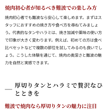
焼肉初心者が知るべき難波での楽しみ方
難波で焼肉を楽しむための選び方ガイド
難波で焼肉店を選ぶときのチェックポイン
焼肉初心者でも難波なら安心して楽しめます。まずはス
ト
タッフにおすすめの焼き方や食べ方を尋ねてみましょ
タンやハラミの質で選ぶ焼肉店の見極め方
う。代表的なタンやハラミは、焼き加減や薬味の使い方
で印象が大きく変わります。例えば、初めての方は食べ
難波で焼肉初心者が失敗しない選び方
比べセットなどで複数の部位を試してみるのも良いでし
目的別に選ぶ難波の焼肉店ガイド
ょう。こうした体験を通じて、焼肉の奥深さと難波の魅
難波で焼肉を楽しむための予約のコツ
力を自然と実感できます。
焼肉好きが薦める難波での選び方まとめ
厚切りタンとハラミで贅沢なひ
とときを
難波で焼肉なら厚切りタンの魅力に注目