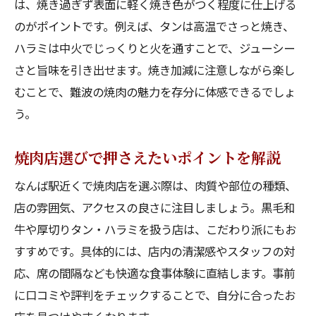
は、焼き過ぎず表面に軽く焼き色がつく程度に仕上げる
力
のがポイントです。例えば、タンは高温でさっと焼き、
タンとハラミを美味しく焼くコツを伝授
ハラミは中火でじっくりと火を通すことで、ジューシー
難波で焼肉で贅沢気分を味わう方法
さと旨味を引き出せます。焼き加減に注意しながら楽し
焼肉好きが選ぶ難波駅周辺の楽しみ方
むことで、難波の焼肉の魅力を存分に体感できるでしょ
難波で焼肉好きが通うおすすめの過ごし方
う。
なんば駅周辺で焼肉を満喫する秘訣
焼肉店選びで押さえたいポイントを解説
焼肉デートや食事会で喜ばれる楽しみ方
難波で焼肉をもっと楽しむための工夫
なんば駅近くで焼肉店を選ぶ際は、肉質や部位の種類、
店の雰囲気、アクセスの良さに注目しましょう。黒毛和
焼肉好きが語る難波での満足ポイント
牛や厚切りタン・ハラミを扱う店は、こだわり派にもお
難波で焼肉をシーン別に楽しむアイデア
すすめです。具体的には、店内の清潔感やスタッフの対
タンやハラミなら難波エリアで決まり
応、席の間隔なども快適な食事体験に直結します。事前
難波で焼肉といえばタンとハラミが人気
に口コミや評判をチェックすることで、自分に合ったお
タンやハラミを極める難波エリアの魅力