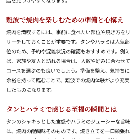
店を見つけやすくなります。
焼肉好きが選ぶタン・ハラミの楽しみ方
難波の焼肉店で味わう絶品タンとハラミ
難波で焼肉を楽しむための準備と心構え
タンとハラミの違いを知って難波で満喫
焼肉を満喫するには、事前に食べたい部位や焼き方をリ
難波で焼肉を食べるならタンとハラミで決
サーチしておくことが重要です。タンやハラミは人気部
定
位のため、予約や混雑状況の確認もおすすめです。例え
コスパ重視で焼肉を満喫したい方へ
ば、家族や友人と訪れる場合は、人数や好みに合わせて
コースを選ぶのも良いでしょう。準備を整え、気持ちに
難波で焼肉をお得に楽しむコスパ術
余裕を持って臨むことで、難波での焼肉体験がより充実
コスパ重視で選ぶ難波の焼肉店ポイント
したものになります。
予算を抑えてタン・ハラミを堪能する方法
難波で焼肉ランチやディナーを賢く選ぶ
タンとハラミで感じる至福の瞬間とは
コスパ良く焼肉を楽しむための工夫とは
タンのシャキッとした食感やハラミのジューシーな旨味
難波で焼肉好きが実践する節約テクニック
は、焼肉の醍醐味そのものです。焼き立てを一口頬張れ
黒毛和牛のタンとハラミの魅力を解説