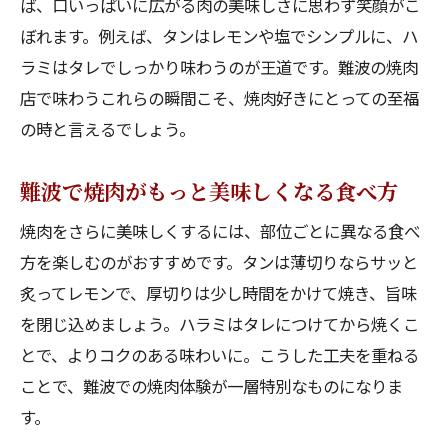
ば、口いっぱいに広がる肉の美味しさに思わず笑顔がこ
難波で焼肉なら黒毛和牛タンが絶品
ぼれます。例えば、タンはレモンや塩でシンプルに、ハ
ハラミ好き必見の黒毛和牛の美味しさ
ラミはタレでしっかり味わうのが王道です。難波の焼肉
難波で焼肉体験が深まる黒毛和牛の魅力
店で味わうこれらの瞬間こそ、焼肉好きにとっての至福
の時と言えるでしょう。
タンとハラミの部位ごとの特徴と楽しみ方
黒毛和牛の焼肉で味わう贅沢なひととき
難波で焼肉がもっと美味しくなる食べ方
難波で焼肉なら黒毛和牛を堪能しよう
焼肉をさらに美味しくするには、部位ごとに異なる食べ
個室や落ち着いた空間で焼肉体験を深める
方を楽しむのがおすすめです。タンは薄切りならサッと
難波で焼肉を個室で楽しむ贅沢時間
炙ってレモンで、厚切りは少し時間をかけて焼き、旨味
落ち着いた空間で焼肉を味わう魅力
を閉じ込めましょう。ハラミはタレにつけてから焼くこ
難波で焼肉デートや接待におすすめの空間
とで、よりコクのある味わいに。こうした工夫を重ねる
個室焼肉でゆったり過ごす難波の夜
ことで、難波での焼肉体験が一層特別なものになりま
難波で焼肉体験を格上げする空間選び
す。
焼肉をより楽しむための雰囲気作りとは