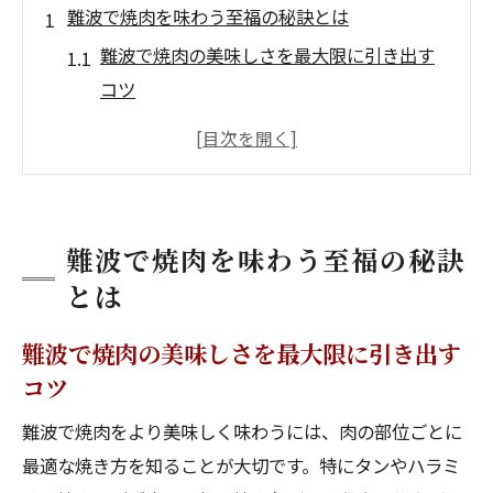
難波で焼肉を味わう至福の秘訣とは
難波で焼肉の美味しさを最大限に引き出す
コツ
焼肉店選びで押さえたいポイントを解説
難波で焼肉を楽しむための準備と心構え
タンとハラミで感じる至福の瞬間とは
難波で焼肉がもっと美味しくなる食べ方
難波で焼肉を味わう至福の秘訣
焼肉初心者が知るべき難波での楽しみ方
とは
厚切りタンとハラミで贅沢なひとときを
難波で焼肉の美味しさを最大限に引き出す
難波で焼肉なら厚切りタンの魅力に注目
コツ
ハラミを贅沢に味わえる難波の焼肉体験
難波で焼肉をより美味しく味わうには、肉の部位ごとに
厚切りタンとハラミの食べ比べを満喫
最適な焼き方を知ることが大切です。特にタンやハラミ
難波で焼肉好きが選ぶ厚切りメニューの魅