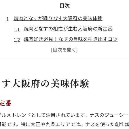
目次
焼肉となすが織りなす大阪府の美味体験
焼肉となすの相性が生む大阪府の新定番
焼肉好き必見！なすの旨味を引き出すコツ
大阪府で焼肉となすを楽しむ魅力とは何か
なすが主役になる焼肉体験のポイント解説
焼肉店選びでなす料理が人気の理由とは
なす大阪府の美味体験
旬のなすを焼肉で味わう極上の楽しみ方
旬のなすを活かす焼肉の食べ方とコツ
焼肉でなすの食感を楽しむ調理アイデア
定番
焼肉×なすの美味しさを最大限引き出す方法
グルメトレンドとして注目されています。ナスのジューシ
焼肉愛好家が教えるなすの焼き方の工夫
可能です。特に大正や九条エリアでは、ナスを使った創作