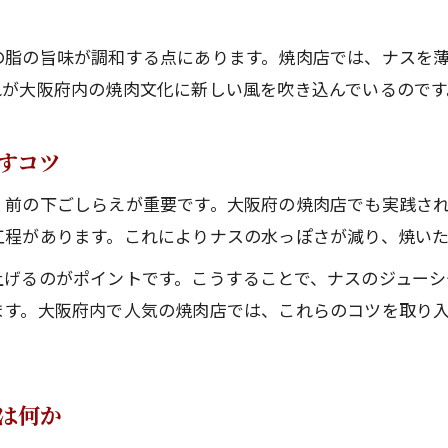
季節限定の焼肉となすメニューの楽しみ
。
大阪府で焼肉×なすを堪能するポイント
の脂の旨味が調和する点にあります。焼肉店では、ナスを
焼肉となすを満喫できる大阪府の選び方
れが大阪府内の焼肉文化に新しい風を吹き込んでいるのです
焼肉と相性抜群なす料理の魅力を紹介
大阪府で焼肉を楽しむためのなす活用法
すコツ
焼肉好きが注目すべきなすの調理ポイント
く前の下ごしらえが重要です。大阪府の焼肉店でも実践さ
焼肉の味を引き立てるなすのコツを解説
工程があります。これによりナスの水っぽさが減り、焼い
宴会や飲み会に最適な焼肉となすの提案
上げるのがポイントです。こうすることで、ナスのジュー
宴会向き焼肉となすのおすすめアレンジ
ます。大阪府内で人気の焼肉店では、これらのコツを取り
焼肉でなす料理を楽しむ宴会プランの魅力
飲み会に合う焼肉となすの組み合わせ方
焼肉宴会でなすが喜ばれる理由と工夫
は何か
宴会を盛り上げる焼肉となすの食べ方