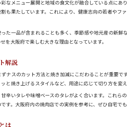
多彩なメニュー展開と地域の食文化が融合している点にあ
焼肉好きが注目するなすの美味しい切り方
役割も果たしています。これにより、健康志向の若者やフ
焼肉に合うなすの切り方と食感の秘密
焼肉用なすの下ごしらえで旨味が変わる
使った一品が含まれることも多く、季節感や地元産の新鮮
焼肉となすの食感を活かすカットテクニック
わせを大阪府で楽しむ大きな理由となっています。
家庭でもできる焼肉用なすの切り方解説
焼肉好き直伝！なすの美味しい下準備方法
ト解説
手頃に楽しむ焼肉となすの組み合わせ技
まずナスのカット方法と焼き加減にこだわることが重要で
焼肉となすを手軽に楽しむコツと工夫
リッと焼き上げるスタイルなど、用途に応じて切り方を変え
焼肉好き必見！なすを使った節約レシピ
、甘辛いタレや味噌ベースのタレがよく合います。これら
焼肉となすのお得な組み合わせアイデア
のです。大阪府内の焼肉店での実例を参考に、ぜひ自宅でも
家庭でも再現できる焼肉となすの楽しみ
焼肉でなすを美味しく味わう裏技紹介
とは