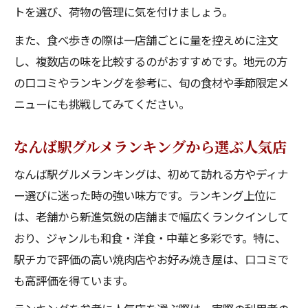
方
トを選び、荷物の管理に気を付けましょう。
夜間も安全ななんばの人気店利用ポイント
また、食べ歩きの際は一店舗ごとに量を控えめに注文
難波グルメで安全を重視した店選びの工夫
し、複数店の味を比較するのがおすすめです。地元の方
なんば駅グルメで女性も安心して過ごす夜
の口コミやランキングを参考に、旬の食材や季節限定メ
ニューにも挑戦してみてください。
なんば駅グルメランキングから選ぶ人気店
なんば駅グルメランキングは、初めて訪れる方やディナ
ー選びに迷った時の強い味方です。ランキング上位に
は、老舗から新進気鋭の店舗まで幅広くランクインして
おり、ジャンルも和食・洋食・中華と多彩です。特に、
駅チカで評価の高い焼肉店やお好み焼き屋は、口コミで
も高評価を得ています。