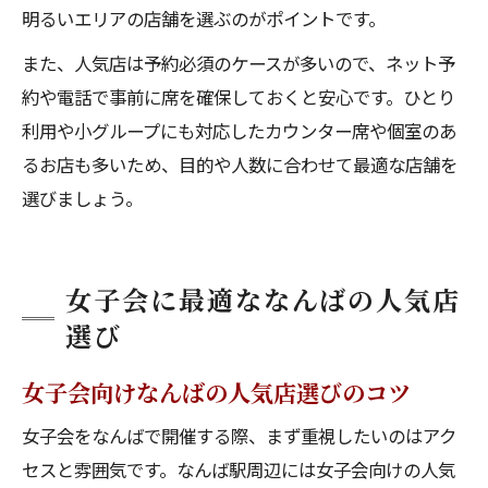
明るいエリアの店舗を選ぶのがポイントです。
また、人気店は予約必須のケースが多いので、ネット予
約や電話で事前に席を確保しておくと安心です。ひとり
利用や小グループにも対応したカウンター席や個室のあ
るお店も多いため、目的や人数に合わせて最適な店舗を
選びましょう。
女子会に最適ななんばの人気店
選び
女子会向けなんばの人気店選びのコツ
女子会をなんばで開催する際、まず重視したいのはアク
セスと雰囲気です。なんば駅周辺には女子会向けの人気