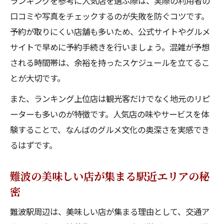
ランキングを参考に人気店を選ぶ際は、実際の利用者の
口コミや写真をチェックするのが失敗を防ぐコツです。
予約が取りにくい店舗も多いため、公式サイトやグルメ
サイトで早めに予約手続きを行いましょう。混雑が予想
される時間帯は、余裕を持ったスケジュールを立てるこ
とが大切です。
また、ランキング上位店は観光客だけでなく地元のリピ
ーターも多いのが特徴です。人気店の味やサービスを体
験することで、なんばのグルメ文化の奥深さを実感でき
るはずです。
難波の美味しい店が集まる駅近エリアの秘
密
難波駅周辺は、美味しい店が集まる理由として、交通ア