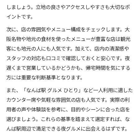
しましょう。立地の良さやアクセスしやすさも大切なポ
イントです。
次に、店の雰囲気やメニュー構成をチェックします。大
阪名物や地元の食材を使ったメニューが豊富な店は観光
客にも地元の人にも人気です。加えて、店内の清潔感や
スタッフの対応も口コミで確認しておくと安心です。夜
遅くまで営業しているかどうかも、帰宅時間を気にする
方には重要な判断基準となります。
また、「なんば駅 グルメ ひとり」など一人利用に適した
カウンター席や気軽な雰囲気の店も人気です。実際の利
用者の声や体験談を参考に、目的やシーンに合った店を
選びましょう。これらの基準を踏まえて選定すれば、な
んば駅周辺で満足できる夜グルメに出会えるはずです。