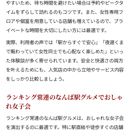
やすいため、待ち時間を避けたい場合は予約やピークタ
イムをずらして訪れるのもコツです。また、女性専用フ
ロアや個室を用意している店舗も増えているので、プラ
イベートな時間を大切にしたい方には最適です。
実際、利用者の声では「駅からすぐで安心」「夜遅くま
で賑わっていて女性同士でも心配なく楽しめた」といっ
た体験談が多く寄せられています。安全と快適さの両方
を叶えるためにも、人気店の中から立地やサービス内容
をしっかり比較しましょう。
ランキング常連のなんば駅グルメでおしゃ
れ女子会
ランキング常連のなんば駅グルメは、おしゃれな女子会
を演出するのに最適です。特に駅直結や徒歩すぐの店舗