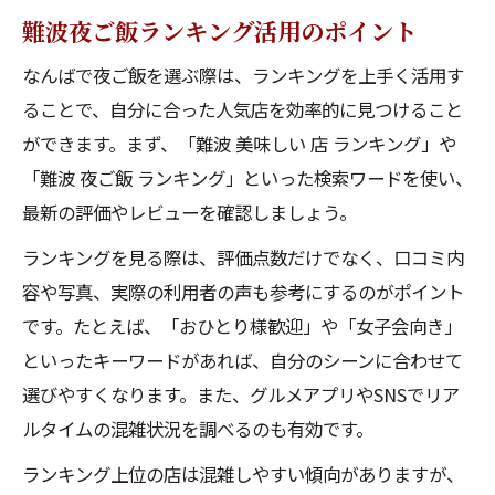
難波夜ご飯ランキング活用のポイント
なんばで夜ご飯を選ぶ際は、ランキングを上手く活用す
ることで、自分に合った人気店を効率的に見つけること
ができます。まず、「難波 美味しい 店 ランキング」や
「難波 夜ご飯 ランキング」といった検索ワードを使い、
最新の評価やレビューを確認しましょう。
ランキングを見る際は、評価点数だけでなく、口コミ内
容や写真、実際の利用者の声も参考にするのがポイント
です。たとえば、「おひとり様歓迎」や「女子会向き」
といったキーワードがあれば、自分のシーンに合わせて
選びやすくなります。また、グルメアプリやSNSでリア
ルタイムの混雑状況を調べるのも有効です。
ランキング上位の店は混雑しやすい傾向がありますが、