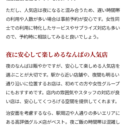
ただし、人気店は夜になると混み合うため、遅い時間帯
の利用や人数が多い場合は事前予約が安心です。女性同
士での利用に特化したサービスやサプライズ対応も多い
ので、予約時に相談してみると良いでしょう。
夜に安心して楽しめるなんばの人気店
夜のなんばは賑やかですが、安心して楽しめる人気店を
選ぶことが大切です。駅から近い店舗や、夜間も明るい
通り沿いに位置するお店は、初めての方や女性グループ
にもおすすめです。店内の雰囲気やスタッフの対応が良
い店は、安心してくつろげる空間を提供してくれます。
治安面を考慮するなら、駅周辺や人通りの多いエリアに
ある高評価グルメ店がベスト。夜ご飯の時間帯は混雑し