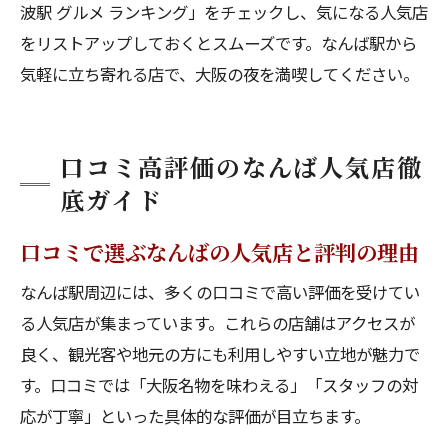
波駅 グルメ ランキング」をチェックし、気になる人気店
をリストアップしておくとスムーズです。なんば駅から
気軽に立ち寄れる店で、大阪の夜を満喫してください。
口コミ高評価のなんば人気店徹
底ガイド
口コミで選ぶなんばの人気店と評判の理由
なんば駅周辺には、多くの口コミで高い評価を受けてい
る人気店が集まっています。これらの店舗はアクセスが
良く、観光客や地元の方にも利用しやすい立地が魅力で
す。口コミでは「大阪名物を味わえる」「スタッフの対
応が丁寧」といった具体的な評価が目立ちます。