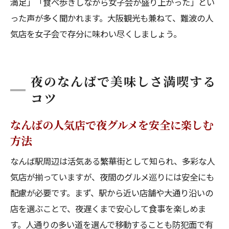
満足」「食べ歩きしながら女子会が盛り上がった」とい
った声が多く聞かれます。大阪観光も兼ねて、難波の人
気店を女子会で存分に味わい尽くしましょう。
夜のなんばで美味しさ満喫する
コツ
なんばの人気店で夜グルメを安全に楽しむ
方法
なんば駅周辺は活気ある繁華街として知られ、多彩な人
気店が揃っていますが、夜間のグルメ巡りには安全にも
配慮が必要です。まず、駅から近い店舗や大通り沿いの
店を選ぶことで、夜遅くまで安心して食事を楽しめま
す。人通りの多い道を選んで移動することも防犯面で有