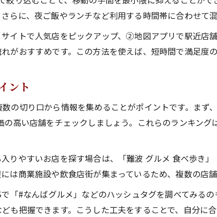
ひとりごはんにおすすめの人気店の選定法
。さらに、夜ご飯やランチなど利用する時間帯に合わせて
安くて美味しい難波の人気スポット徹底ガイド
ミサイトで人気店をピックアップ、②地図アプリで駅近店
安いのに美味しいなんばの人気店厳選ポイント
流れがおすすめです。この方法を使えば、短時間で満足度
難波美味しい店安いコスパ抜群の選び方とは
予算重視で選ぶなんばの人気店ガイド
イント
安さと味にこだわる難波人気店の楽しみ方
数の切り口から情報を集めることがポイントです。まず、「難
美味しい店を安く楽しむための人気店選び
評価の高い店舗をチェックしましょう。これらのランキング
難波エリアで安全に楽しむ食べ歩きのコツ
難波グルメ食べ歩きで人気店を安全に巡る方法
入りやすいお店を探す場合は、「難波 グルメ 食べ歩き」
なんば駅周辺で安全に人気店を楽しむポイント
辺には商業施設や飲食店街が集まっているため、複数の店舗
治安を意識したなんばの人気店食べ歩き術
Sで「#なんばグルメ」などのハッシュタグを調べてみる
安心して回れる人気店エリアの見極め方
なども把握できます。こうした工夫をすることで、自分に