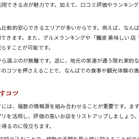
口コミで話題の難波美味しい店の特徴解説
利用できる点が魅力です。加えて、口コミ評価やランキン
夜ご飯向け人気店で失敗しない選択基準
駅近でアクセス抜群のなんばのグルメ体験
も比較的安心できるエリアが多いからです。例えば、なん
なんば駅グルメランキングで選ぶ楽しみ
できます。また、グルメランキングや「難波 美味しい 店
アクセス重視のなんばの人気店比較術
減らすことが可能です。
駅近グルメで感じるなんばの魅力ポイント
から選ぶのが無難です。逆に、地元の常連が通う隠れ家的
難波駅近のおすすめ人気店を体験する方法
びのコツを押さえることで、なんばでの食事や観光体験の満
アクセス抜群な人気店でグルメを満喫する
ひとり利用も安心ななんばのおすすめ店とは
すコツ
ひとりでも入りやすいなんばの人気店特集
には、複数の情報源を組み合わせることが重要です。まず
難波グルメひとり利用で注目の人気店紹介
リを活用し、評価の高いお店をリストアップしましょう。
一人利用向け駅近人気店の選び方と安全性
を得るのに役立ちます。
なんば駅周辺で安心して使える人気店とは
図で絞り込むことで、移動の手間を最小限に抑えることがで