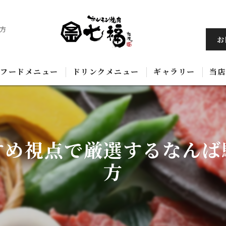
方
お
フードメニュー
ドリンクメニュー
ギャラリー
当店
黒
飲
すめ視点で厳選するなんば
ホ
方
コ
韓