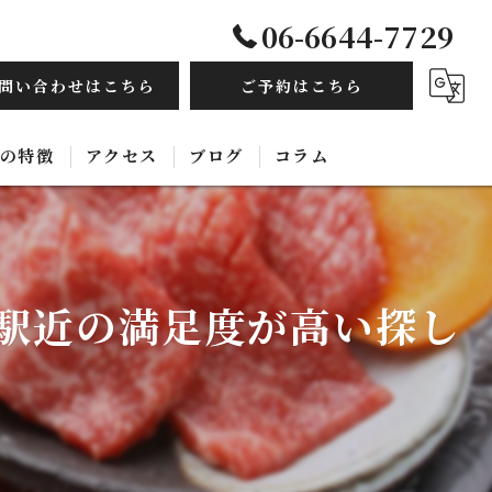
06-6644-7729
問い合わせはこちら
ご予約はこちら
の特徴
アクセス
ブログ
コラム
毛和牛
み放題
駅近の満足度が高い探し
ルモン
ース
国料理