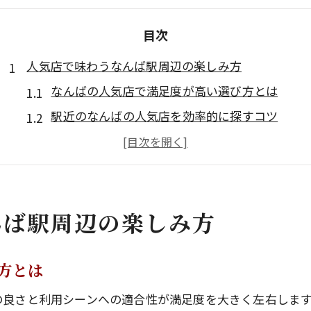
目次
人気店で味わうなんば駅周辺の楽しみ方
なんばの人気店で満足度が高い選び方とは
駅近のなんばの人気店を効率的に探すコツ
なんば駅周辺で美味しい店を知るポイント
難波グルメランキングとおすすめ活用法
夜ご飯にぴったりななんばの人気店の特徴
んば駅周辺の楽しみ方
夜ご飯にぴったりな難波の美味しい店を発見
夜ご飯に最適ななんばの人気店の見つけ方
難波駅近で高評価の人気店グルメの選び方
方とは
なんばグルメ夜ランキング活用のポイント
の良さと利用シーンへの適合性が満足度を大きく左右しま