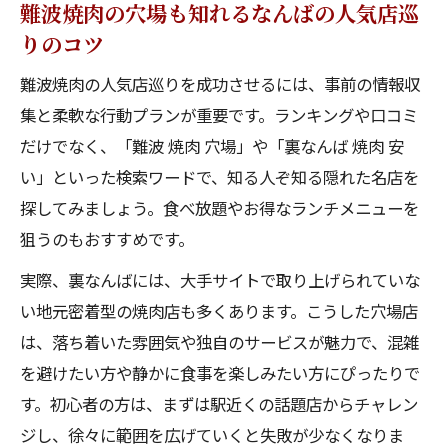
底比較
難波焼肉の穴場も知れるなんばの人気店巡
りのコツ
ランキングで分かるコスパ最強なんばの人
気店
難波焼肉の人気店巡りを成功させるには、事前の情報収
難波焼肉ランキングから見る人気店のトレ
集と柔軟な行動プランが重要です。ランキングや口コミ
ンド
だけでなく、「難波 焼肉 穴場」や「裏なんば 焼肉 安
満足度重視で選ぶなんばの人気店最新情報
い」といった検索ワードで、知る人ぞ知る隠れた名店を
満足度が高いなんばの人気店の選び方と注
探してみましょう。食べ放題やお得なランチメニューを
目ポイント
狙うのもおすすめです。
コスパ・口コミで話題のなんばの人気店最
実際、裏なんばには、大手サイトで取り上げられていな
新事情
い地元密着型の焼肉店も多くあります。こうした穴場店
裏なんば焼肉で満足度重視の人気店を徹底
は、落ち着いた雰囲気や独自のサービスが魅力で、混雑
比較
を避けたい方や静かに食事を楽しみたい方にぴったりで
す。初心者の方は、まずは駅近くの話題店からチャレン
難波駅近の人気店と穴場焼肉店の満足度ポ
ジし、徐々に範囲を広げていくと失敗が少なくなりま
イント