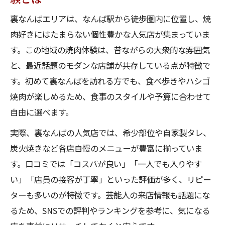
難波駅周辺で人気店を探すなら外せない比較ポ
裏なんばエリアは、なんば駅から徒歩圏内に位置し、焼
イント
肉好きにはたまらない個性豊かな人気店が集まっていま
なんばの人気店選びで重視すべき比較ポイ
す。この地域の焼肉体験は、昔ながらの大衆的な雰囲気
ント解説
と、最近話題のモダンな店舗が共存している点が特徴で
難波駅の焼肉店比較ならなんばの人気店情
す。初めて裏なんばを訪れる方でも、食べ歩きやハシゴ
報が必須
焼肉が楽しめるため、食事のスタイルや予算に合わせて
自由に選べます。
なんばの人気店と難波焼肉食べ放題の選び
方ガイド
実際、裏なんばの人気店では、希少部位や自家製タレ、
難波駅近くのコスパ最強焼肉となんばの人
炭火焼きなど各店自慢のメニューが豊富に揃っていま
気店比較
す。口コミでは「コスパが良い」「一人でも入りやす
ランキング活用で見抜くなんばの人気店の
い」「店員の接客が丁寧」といった評価が多く、リピー
選び方
ターも多いのが特徴です。芸能人の来店情報も話題にな
るため、SNSでの評判やランキングを参考に、気になる
コスパ最強の難波焼肉を選ぶ秘訣とは