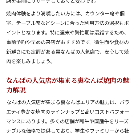
店を事前にリサーチしておくと安心です。
なんばの人気店でコスパ最強焼肉を見極め
る方法
焼肉体験をより満喫したい方には、カウンター席や個
室、テーブル席などシーンに合った利用方法の選択もポ
難波焼肉コスパ最強店となんば人気店の違
イントとなります。特に週末や繁忙期は混雑するため、
い分析
事前予約や早めの来店がおすすめです。衛生面や食材の
裏なんば焼肉で安くて美味しい店を探すコ
新鮮さにも定評がある裏なんばの人気店で、安心して焼
ツ
肉を楽しみましょう。
なんばの人気店を選ぶ際の予算と満足度の
関係
なんばの人気店が集まる裏なんば焼肉の魅
コスパ最強を狙うなら知りたいなんばの人
力解説
気店情報
なんばの人気店が集まる裏なんばエリアの魅力は、バラ
安くて美味しい裏なんば焼肉の特徴を検証
エティ豊かな焼肉のラインナップと高いコストパフォー
裏なんばで安くて美味しい焼肉となんばの
マンスにあります。多くの店舗が和牛や国産牛をリーズ
人気店比較
ナブルな価格で提供しており、学生やファミリーから社
なんばの人気店と穴場焼肉店の違いを詳し