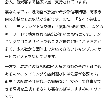
会人、観光客まで幅広い層に支持されています。
く解説
裏なんばでは、焼肉食べ放題や希少部位専門店、高級志
裏難波焼肉のコスパ最強ポイントと人気店
向の店舗など選択肢が多彩です。また、「安くて美味し
の特徴
い」「ランキング上位常連」「裏難波 焼肉 安い」などの
難波焼肉を安く楽しめるなんばの人気店の
キーワードで検索される店舗が多いのも特徴です。ラン
選び方
キングや口コミサイトでもコスパ最強と評されるお店が
裏なんば焼肉で人気店が評価される理由と
多く、少人数から団体まで対応できるフレキシブルなサ
は
ービスが人気を集めています。
話題のなんば焼肉ランキング徹底チェック
一方で、混雑時の待ち時間や人気店特有の予約困難さも
なんばの人気店が上位に入る焼肉ランキン
あるため、タイミングや店舗選びには注意が必要です。
グの特徴
衛生面の配慮や食材管理の徹底など、安心して食事がで
裏なんば焼肉のランキング活用法と人気店
きる環境を重視する方にも裏なんばはおすすめのエリア
の傾向
です。
難波焼肉食べ放題も含むなんばの人気店徹