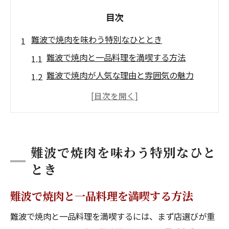
目次
難波で焼肉を味わう特別なひととき
難波で焼肉と一品料理を満喫する方法
難波で焼肉が人気な理由と雰囲気の魅力
難波で焼肉を楽しむ際のおすすめポイント
難波で焼肉を味わうなら知っておきたいコ
ツ
難波で焼肉の一品料理を比べてみよう
難波で焼肉を味わう特別なひと
大阪府高石市で楽しむ焼肉と多彩な一品料理
とき
高石市で焼肉と一品料理を堪能する秘訣
難波で焼肉と一品料理を満喫する方法
高石で焼肉を選ぶなら注目すべきポイント
難波で焼肉と一品料理を満喫するには、まず店選びが重
高石市で焼肉と黒毛和牛を味わう贅沢体験