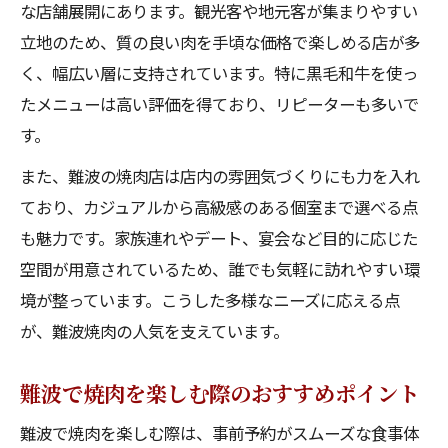
な店舗展開にあります。観光客や地元客が集まりやすい
難波で焼肉を黒毛和牛と共に堪能する方法
立地のため、質の良い肉を手頃な価格で楽しめる店が多
一品料理も充実した焼肉の選び方とは
く、幅広い層に支持されています。特に黒毛和牛を使っ
難波で焼肉と一品料理の組み合わせ術
たメニューは高い評価を得ており、リピーターも多いで
難波で焼肉の一品料理が人気な理由とは
す。
一品料理が豊富な難波で焼肉店の選び方
また、難波の焼肉店は店内の雰囲気づくりにも力を入れ
難波で焼肉と一品料理の相性を楽しむ方法
ており、カジュアルから高級感のある個室まで選べる点
難波で焼肉を一品料理と共に味わうコツ
も魅力です。家族連れやデート、宴会など目的に応じた
南大阪エリアで理想の焼肉体験を探す
空間が用意されているため、誰でも気軽に訪れやすい環
難波で焼肉と南大阪エリアの魅力を比較
境が整っています。こうした多様なニーズに応える点
が、難波焼肉の人気を支えています。
南大阪で焼肉体験を充実させる選び方
南大阪エリアで焼肉を楽しむ際のポイント
難波で焼肉を楽しむ際のおすすめポイント
難波で焼肉と南大阪の一品料理を味わう方
難波で焼肉を楽しむ際は、事前予約がスムーズな食事体
法