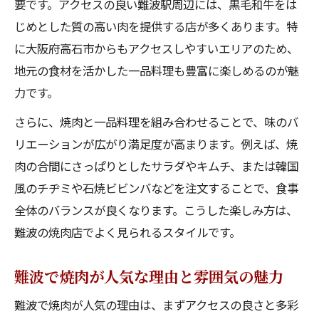
要です。アクセスの良い難波駅周辺には、黒毛和牛をは
高石市で焼肉と一品料理の楽しみ方ガイド
じめとした質の高い肉を提供する店が多くあります。特
高石で焼肉を食べ放題で楽しむコツ
に大阪府高石市からもアクセスしやすいエリアのため、
コスパ重視なら難波周辺の焼肉選びが鍵
地元の食材を活かした一品料理も豊富に楽しめるのが魅
難波で焼肉をコスパ良く味わう選び方
力です。
難波で焼肉のクーポン活用術とお得情報
さらに、焼肉と一品料理を組み合わせることで、味のバ
難波で焼肉の予約方法とコスパのポイント
リエーションが広がり満足度が高まります。例えば、焼
難波で焼肉をコスパ重視で選ぶ基準とは
肉の合間にさっぱりとしたサラダやキムチ、または韓国
難波で焼肉の食べ放題店を上手に探すコツ
風のチヂミや石焼ビビンバなどを注文することで、食事
黒毛和牛やホルモンが満喫できる楽しみ方
全体のバランスが良くなります。こうした楽しみ方は、
難波で焼肉を黒毛和牛で楽しむ秘訣
難波の焼肉店でよく見られるスタイルです。
難波で焼肉のホルモンを選ぶ際のポイント
難波で焼肉が人気な理由と雰囲気の魅力
黒毛和牛が味わえる難波の焼肉店の魅力
難波で焼肉が人気の理由は、まずアクセスの良さと多彩
難波で焼肉とホルモンの食べ比べ体験