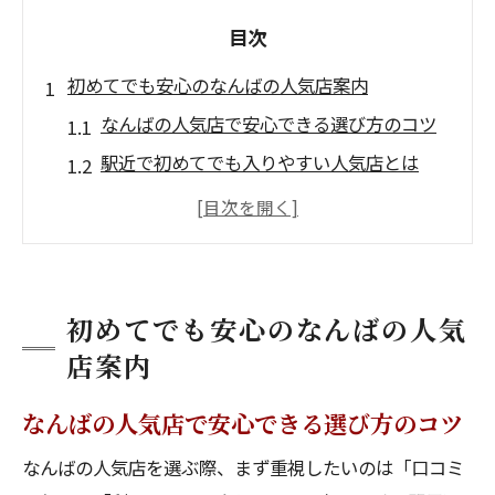
目次
初めてでも安心のなんばの人気店案内
なんばの人気店で安心できる選び方のコツ
駅近で初めてでも入りやすい人気店とは
難波駅周辺の雰囲気と治安をチェック
なんばの人気店を迷わず探すための工夫
安心して楽しめるなんばの人気店の特徴
夜ご飯選びで迷わない難波駅周辺グルメ術
初めてでも安心のなんばの人気
なんばの人気店で夜ご飯を選ぶポイント
店案内
高評価のグルメで夜の満足度をアップ
なんばの人気店で安心できる選び方のコツ
駅近の美味しい店ランキングを活用する方
なんばの人気店を選ぶ際、まず重視したいのは「口コミ
法