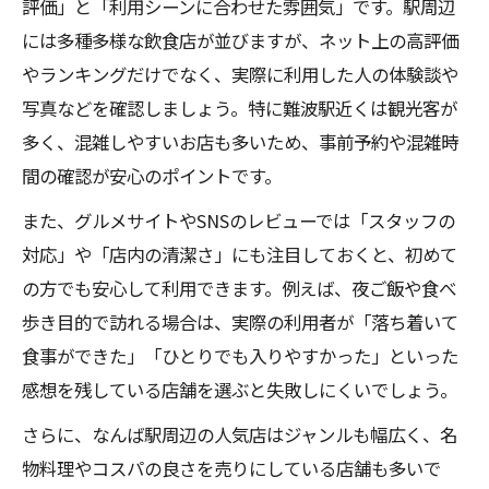
評価」と「利用シーンに合わせた雰囲気」です。駅周辺
夜ご飯におすすめのなんばの人気店特集
には多種多様な飲食店が並びますが、ネット上の高評価
コスパ重視で選ぶ難波の夜グルメ体験
やランキングだけでなく、実際に利用した人の体験談や
名物も楽しめるなんばの人気店で満足度アップ
写真などを確認しましょう。特に難波駅近くは観光客が
なんばの人気店で味わいたい名物グルメ
多く、混雑しやすいお店も多いため、事前予約や混雑時
観光客に人気の大阪らしい逸品を堪能
間の確認が安心のポイントです。
ランキング上位の名物が楽しめる店選び
また、グルメサイトやSNSのレビューでは「スタッフの
地元感あるなんばの人気店の特徴とは
対応」や「店内の清潔さ」にも注目しておくと、初めて
名物料理とコスパを両立した選び方
の方でも安心して利用できます。例えば、夜ご飯や食べ
食べ歩きと雰囲気で選ぶ難波駅近の人気店
歩き目的で訪れる場合は、実際の利用者が「落ち着いて
なんばの人気店で食べ歩きを満喫する方法
食事ができた」「ひとりでも入りやすかった」といった
感想を残している店舗を選ぶと失敗しにくいでしょう。
駅近で雰囲気が良い人気店の見つけ方
混雑を避けて食べ歩きできる店選びのコツ
さらに、なんば駅周辺の人気店はジャンルも幅広く、名
物料理やコスパの良さを売りにしている店舗も多いで
写真映えするなんばの人気店も要チェック