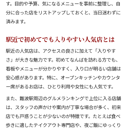
す。目的や予算、気になるメニューを事前に整理し、自
食べ歩きルートに最適な人気店リスト
分に合った店をリストアップしておくと、当日迷わずに
高評価のなんばグルメをひとりでも満喫
済みます。
ひとりでも入りやすいなんばの人気店選び
高評価グルメで満足度を高めるポイント
駅近で初めてでも入りやすい人気店とは
なんば駅周辺の落ち着ける人気店まとめ
駅近の人気店は、アクセスの良さに加えて「入りやす
一人利用におすすめのグルメランキング
さ」が大きな魅力です。初めてなんばを訪れる方でも、
テイクアウト可能ななんばの人気店の魅力
看板やメニューが分かりやすく、入り口が明るい店舗は
駅近くで外しにくいなんばの人気店活用法
安心感があります。特に、オープンキッチンやカウンタ
駅近で外さないなんばの人気店の選び方
ー席があるお店は、ひとり利用や女性にも人気です。
アクセス抜群なグルメで快適な食事体験
また、難波駅周辺のグルメランキングで上位に入る店舗
混雑しにくい人気店を見極めるポイント
は、スタッフの声かけや案内が丁寧な場合が多く、初来
利用シーン別に選ぶ駅近人気店の特徴
店でも戸惑うことが少ないのが特徴です。たとえば食べ
歩きに適したテイクアウト専門店や、夜ご飯にゆっくり
観光と食事を両立できる人気店の探し方