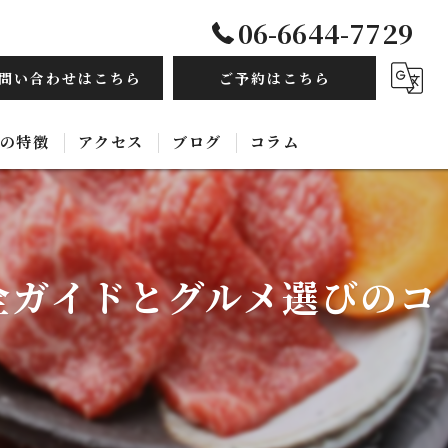
06-6644-7729
問い合わせはこちら
ご予約はこちら
の特徴
アクセス
ブログ
コラム
毛和牛
み放題
全ガイドとグルメ選びのコ
ルモン
ース
国料理