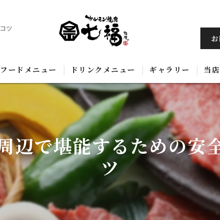
コツ
お
フードメニュー
ドリンクメニュー
ギャラリー
当店
黒
飲
周辺で堪能するための安
ホ
ツ
コ
韓