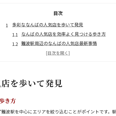
目次
多彩ななんばの人気店を歩いて発見
なんばの人気店を効率よく見つける歩き方
難波駅周辺のなんばの人気店最新事情
なんばの人気店巡りを楽しむ下調べのコツ
初めてでも安心ななんばの人気店探索法
なんばの人気店で味わう大阪グルメ体験
気店を歩いて発見
難波駅付近で安心してグルメを満喫
難波駅周辺で安心して選べるなんばの人気店
治安に配慮したなんばの人気店の選び方
歩き方
夜も安全ななんばの人気店でグルメ満喫
ず難波駅を中心にエリアを絞り込むことがポイントです。