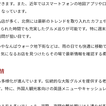
一人でも楽しめるなんばの人気店の特徴
できます。また、近年ではスマートフォンの地図アプリや
難波駅から近いなんばの人気店の魅力
くなっています。
地元目線で選ぶなんばの人気店攻略法
名店が多く、北側には最新のトレンドを取り入れたカフェ
地元民が支持するなんばの人気店の見極め方
限られた時間でも充実したグルメ巡りが可能です。特に週
本当に美味しいなんばの人気店選びのコツ
訪問が狙い目です。
なんばの人気店を地元目線で楽しむポイント
いやなんばウォーク地下街などは、雨の日でも快適に移動
プロが推薦するなんばの人気店の特徴とは
、気になるお店を見つけたらその場で最新情報を確認する
地元グルメ通が教えるなんばの人気店活用術
グルメ激戦区でも安全に楽しむ秘訣とは
情
なんばの人気店で安全に過ごすための対策
る多様化が進んでいます。伝統的な大阪グルメを提供する
グルメ激戦区で安心して楽しむ店選びの方法
す。特に、外国人観光客向けの英語メニューやキャッシュ
混雑時でも快適ななんばの人気店の選び方
夜遅くまで楽しめるなんばの人気店の注意点
なる方も多いでしょう。実際、夜間や繁忙期には人通りが