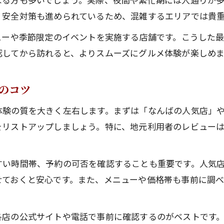
トラブル回避に役立つなんばの人気店利用術
、安全対策も進められているため、混雑するエリアでは貴
夜も安心な難波駅周辺の人気スポット案内
ューや季節限定のイベントを実施する店舗です。こうした
夜も安心して楽しめるなんばの人気店特集
認してから訪れると、よりスムーズにグルメ体験が楽しめま
難波駅近く夜営業のなんばの人気店事情
女性にも安心ななんばの人気店の選び方
のコツ
夜遅くまで開いてるなんばの人気店の魅力
体験の質を大きく左右します。まずは「なんばの人気店」
深夜も安全ななんばの人気店巡りのコツ
をリストアップしましょう。特に、地元利用者のレビュー
本当におすすめのなんばの人気店とは何か
本当におすすめしたいなんばの人気店基準
すい時間帯、予約の可否を確認することも重要です。人気
リピーター続出のなんばの人気店の理由
せておくと安心です。また、メニューや価格帯も事前に調べ
なんばの人気店で外さない選び方のポイント
実体験でわかるなんばの人気店の魅力とは
各店の公式サイトや電話で事前に確認するのがベストです