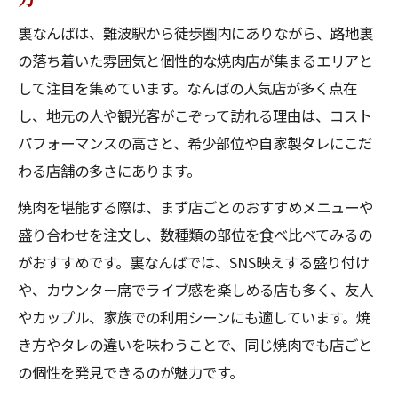
話題のなんばの人気店と焼肉体験の魅力
裏なんばは、難波駅から徒歩圏内にありながら、路地裏
の落ち着いた雰囲気と個性的な焼肉店が集まるエリアと
難波駅周辺の焼肉で選ばれる人気店とは
して注目を集めています。なんばの人気店が多く点在
なんばの人気店で叶える駅近焼肉体験術
し、地元の人や観光客がこぞって訪れる理由は、コスト
駅周辺で味わうなんばの人気店焼肉の特徴
パフォーマンスの高さと、希少部位や自家製タレにこだ
コスパ重視の方も満足する難波の人気店案内
わる店舗の多さにあります。
コスパ最強のなんばの人気店で焼肉を満喫
焼肉を堪能する際は、まず店ごとのおすすめメニューや
安くて美味しい焼肉はなんばの人気店で決
盛り合わせを注文し、数種類の部位を食べ比べてみるの
まり
がおすすめです。裏なんばでは、SNS映えする盛り付け
難波焼肉食べ放題の人気店とコスパ重視の
や、カウンター席でライブ感を楽しめる店も多く、友人
選び方
やカップル、家族での利用シーンにも適しています。焼
裏難波焼肉でお得感満載の人気店ランキン
き方やタレの違いを味わうことで、同じ焼肉でも店ごと
グ
の個性を発見できるのが魅力です。
難波の人気店で味わうコスパ抜群焼肉体験