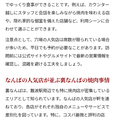
まり
でゆっくり食事ができることです。例えば、カウンター
なんば焼肉で満足度の高い人気店おすすめ
越しにスタッフと会話を楽しみながら焼肉を味わえる店
理由
や、隠れ家的な個室を備えた店舗など、利用シーンに合
わせて選ぶことができます。
裏なんばでコスパ抜群の焼肉人気店を探す
方法
注意点として、穴場の人気店は席数が限られている場合
難波焼肉 穴場人気店で味わう美味しさの秘
が多いため、平日でも予約が必要なことがあります。訪
密
問前には公式サイトやグルメサイトで最新の営業情報を
確認し、混雑を避ける工夫をしましょう。
なんばの人気店で体験する安旨焼肉の魅力
とは
なんばの人気店が並ぶ裏なんばの焼肉事情
自分好みの焼肉探しに役立つ裏難波ガイド
裏難波で好みの焼肉を見つける人気店ガイ
裏なんばは、難波駅周辺でも特に焼肉店が密集している
ド
エリアとして知られています。なんばの人気店が軒を連
ねており、各店がそれぞれ独自のメニューやサービスで
なんばの人気店で叶う理想の焼肉体験術
差別化を図っています。特に、コスパ最強と評判の店
焼肉好き必見の裏難波人気店厳選ポイント