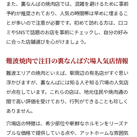
また、裏なんばの焼肉店では、混雑を避けるために事前
焼肉好きが選ぶ裏なんばのおすすめスポット
予約が推奨されており、人気の時間帯は早めに埋まるこ
焼肉通が推す裏なんばの人気店ベストセレ
とが多いので注意が必要です。初めて訪れる方は、口コ
クション
ミやSNSで話題のお店を事前にチェックし、自分の好み
なんばの人気店で味わう裏なんばおすすめ
に合った店舗選びを心がけましょう。
焼肉
難波焼肉で注目の裏なんば穴場人気店情報
裏難波焼肉の穴場となんばの人気店の選び
方
難波エリアの焼肉といえば、駅周辺の有名店がすぐ思い
焼肉好きに評判の裏なんば人気店情報まと
浮かびますが、裏なんばには知る人ぞ知る穴場の人気店
め
が点在しています。これらの店は、地元住民や焼肉通の
裏なんばで注目の焼肉となんばの人気店体
間で高い評価を受けており、行列ができることも珍しく
験談
ありません。
安くて美味しい焼肉ならなんばの人気店へ
穴場店の特徴は、希少部位や新鮮なホルモンをリーズナ
安くて美味しい焼肉はなんばの人気店で決
ブルな価格で提供している点や、アットホームな雰囲気