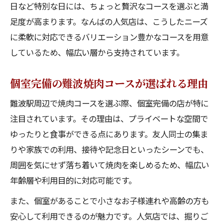
日など特別な日には、ちょっと贅沢なコースを選ぶと満
個室で満喫する難波の贅沢焼肉体験とは
足度が高まります。なんばの人気店は、こうしたニーズ
なんばの人気店で叶える個室焼肉の魅力
に柔軟に対応できるバリエーション豊かなコースを用意
難波焼肉コースは個室空間でさらに楽しめ
しているため、幅広い層から支持されています。
る
個室完備の難波焼肉コースが選ばれる理由
プライベート重視なら個室焼肉コースがお
すすめ
難波駅周辺で焼肉コースを選ぶ際、個室完備の店が特に
コスパも叶う個室付き焼肉コースの選び方
注目されています。その理由は、プライベートな空間で
安くて美味しい個室焼肉店が難波で支持さ
ゆったりと食事ができる点にあります。友人同士の集ま
れる理由
りや家族での利用、接待や記念日といったシーンでも、
周囲を気にせず落ち着いて焼肉を楽しめるため、幅広い
話題のなんば焼肉コースが支持される理由
年齢層や利用目的に対応可能です。
なんばの人気店が話題を集める焼肉コース
の魅力
また、個室があることで小さなお子様連れや高齢の方も
コスパ最強焼肉コースが選ばれ続ける背景
安心して利用できるのが魅力です。人気店では、掘りご