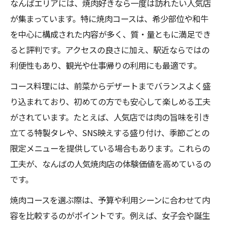
なんばエリアには、焼肉好きなら一度は訪れたい人気店
なんばの人気店でお得に焼肉コースを満喫
が集まっています。特に焼肉コースは、希少部位や和牛
を中心に構成された内容が多く、質・量ともに満足でき
安くて美味しい難波焼肉コース選び方ガイ
ると評判です。アクセスの良さに加え、駅近ならではの
ド
利便性もあり、観光や仕事帰りの利用にも最適です。
焼肉食べ放題と飲み放題で満足度アップ
難波駅近でコスパ重視の焼肉コース体験談
コース料理には、前菜からデザートまでバランスよく盛
り込まれており、初めての方でも安心して楽しめる工夫
人気のなんば焼肉コース選び方のコツ徹底解説
がされています。たとえば、人気店では肉の旨味を引き
なんばの人気店で押さえるべき選び方ポイ
立てる特製タレや、SNS映えする盛り付け、季節ごとの
ント
限定メニューを提供している場合もあります。これらの
個室や大衆店など難波焼肉店の特徴比較
工夫が、なんばの人気焼肉店の体験価値を高めているの
コスパ最強焼肉コースを見極めるチェック
です。
法
焼肉コースを選ぶ際は、予算や利用シーンに合わせて内
焼肉食べ放題が人気の理由と賢い選び方
容を比較するのがポイントです。例えば、女子会や誕生
安くて美味しい焼肉コース選択のポイント