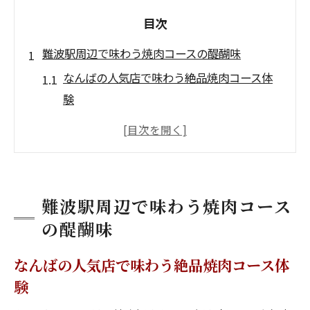
目次
難波駅周辺で味わう焼肉コースの醍醐味
なんばの人気店で味わう絶品焼肉コース体
験
個室完備の難波焼肉コースが選ばれる理由
難波で安くて美味しいコースが人気の秘密
コスパ最強と話題のなんば焼肉店を徹底調
査
難波駅周辺で味わう焼肉コース
食べ放題も楽しめる難波駅周辺の人気店紹
の醍醐味
介
なんばの人気店で味わう絶品焼肉コース体
コスパ最強を目指すなら難波焼肉コースが正解
験
難波焼肉コースでコスパ最強を実現するコ
ツ