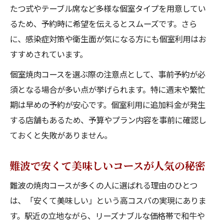
たつ式やテーブル席など多様な個室タイプを用意してい
安くて美味しい焼肉コースの支持率が高い
るため、予約時に希望を伝えるとスムーズです。さら
理由
に、感染症対策や衛生面が気になる方にも個室利用はお
個室や大衆店まで幅広い選択肢が魅力
すすめされています。
焼肉食べ放題コースが人気を集める難波駅
個室焼肉コースを選ぶ際の注意点として、事前予約が必
周辺
須となる場合が多い点が挙げられます。特に週末や繁忙
焼肉食べ放題も楽しめる難波駅付近の魅力
期は早めの予約が安心です。個室利用に追加料金が発生
なんばの人気店で満足度抜群焼肉食べ放題
する店舗もあるため、予算やプラン内容を事前に確認し
難波焼肉コースで食べ放題と飲み放題を満
ておくと失敗がありません。
喫
安くて美味しい焼肉食べ放題が人気の理由
難波で安くて美味しいコースが人気の秘密
大衆店から個室まで選べる食べ放題コース
難波の焼肉コースが多くの人に選ばれる理由のひとつ
コスパ最強焼肉食べ放題を上手に楽しむ方
は、「安くて美味しい」という高コスパの実現にありま
法
す。駅近の立地ながら、リーズナブルな価格帯で和牛や