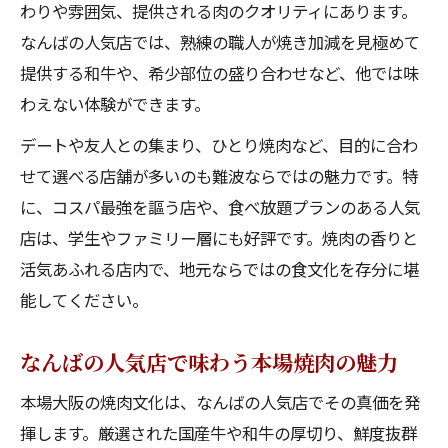
わりや雰囲気、提供される肉のクオリティにあります。
シーン別に探す難波焼肉の賢い選び方
なんばの人気店では、熟練の職人が焼き加減を見極めて
一人焼肉もデートもなんばの人気店が最適
提供する和牛や、希少部位の盛り合わせなど、他では味
個室や穴場を活用する難波焼肉の選び方
わえない体験ができます。
宴会にぴったりななんばの人気店の特徴
デートや友人との集まり、ひとり焼肉など、目的に合わ
ランチとディナーで選ぶなんばの人気店活
せて選べる店舗が多いのも難波ならではの魅力です。特
用術
に、コスパ最強を謳う店や、食べ放題プランのある人気
コスパ重視ならなんばの人気店が断然おす
店は、学生やファミリー層にも好評です。焼肉の香りと
すめ
活気あふれる店内で、地元ならではの食文化を存分に堪
能してください。
焼肉食べ放題で楽しむ難波エリア攻略
難波/焼肉食べ放題のおすすめはなんばの人
なんばの人気店で味わう本場焼肉の魅力
気店
コスパ最強の食べ放題はなんばの人気店で
本場大阪の焼肉文化は、なんばの人気店でその真価を発
決まり
揮します。厳選された国産牛や和牛の厚切り、鮮度抜群