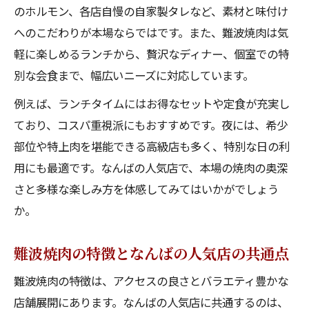
のホルモン、各店自慢の自家製タレなど、素材と味付け
なんばの人気店で安くて美味しい食べ放題
へのこだわりが本場ならではです。また、難波焼肉は気
体験
軽に楽しめるランチから、贅沢なディナー、個室での特
食べログランキング上位のなんばの人気店
別な会食まで、幅広いニーズに対応しています。
食べ放題
例えば、ランチタイムにはお得なセットや定食が充実し
ランチ食べ放題も楽しめるなんばの人気店
ており、コスパ重視派にもおすすめです。夜には、希少
活用法
部位や特上肉を堪能できる高級店も多く、特別な日の利
個室や穴場など注目の難波焼肉スポット
用にも最適です。なんばの人気店で、本場の焼肉の奥深
個室完備のなんばの人気店でプライベート
さと多様な楽しみ方を体感してみてはいかがでしょう
焼肉
か。
穴場の難波焼肉はなんばの人気店で見つか
る
難波焼肉の特徴となんばの人気店の共通点
高級感とコスパ両立のなんばの人気店を紹
難波焼肉の特徴は、アクセスの良さとバラエティ豊かな
介
店舗展開にあります。なんばの人気店に共通するのは、