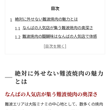
目次
絶対に外せない難波焼肉の魅力とは
なんばの人気店が集う難波焼肉の奥深さ
難波焼肉の醍醐味はなんばの人気店で体感
なんばの人気店で味わう本場焼肉の魅力
難波焼肉の特徴となんばの人気店の共通点
安くて美味しい焼肉はなんばの人気店で満
喫
絶対に外せない難波焼肉の魅力
コスパ重視で選ぶ難波の人気焼肉体験
とは
コスパ最強のなんばの人気店で焼肉満喫
なんばの人気店が集う難波焼肉の奥深さ
難波焼肉のコスパを支えるなんばの人気店
難波エリアは大阪ミナミの中心地として、数多くの焼肉
安くて美味しい焼肉体験はなんばの人気店