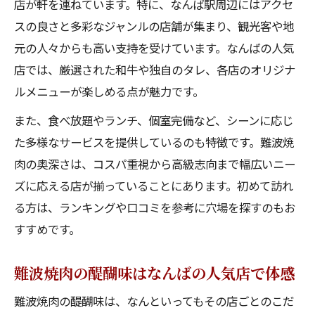
店が軒を連ねています。特に、なんば駅周辺にはアクセ
へ
スの良さと多彩なジャンルの店舗が集まり、観光客や地
難波焼肉をお得に楽しむなんばの人気店活
元の人々からも高い支持を受けています。なんばの人気
用法
店では、厳選された和牛や独自のタレ、各店のオリジナ
ランチもディナーもコスパ重視のなんばの
ルメニューが楽しめる点が魅力です。
人気店
また、食べ放題やランチ、個室完備など、シーンに応じ
なんばの人気店で叶える至福の焼肉時間
た多様なサービスを提供しているのも特徴です。難波焼
なんばの人気店で過ごす贅沢な焼肉時間
肉の奥深さは、コスパ重視から高級志向まで幅広いニー
焼肉食べ放題も選べるなんばの人気店の魅
ズに応える店が揃っていることにあります。初めて訪れ
力
る方は、ランキングや口コミを参考に穴場を探すのもお
個室や穴場でゆっくり楽しむなんばの人気
すすめです。
店
なんば焼肉で味わう食べログランキング上
難波焼肉の醍醐味はなんばの人気店で体感
位店
難波焼肉の醍醐味は、なんといってもその店ごとのこだ
高級感あふれる難波焼肉を人気店で体験