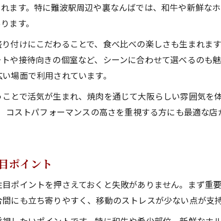
話題のなんばの人気店で裏なんば焼肉を堪能
くれます。特に難波駅周辺や裏なんばでは、和牛や新鮮な
裏なんば焼肉のコスパ最強店はここが違う
あります。
難波駅周辺で話題の焼肉スポット最新傾向
盛り付けにこだわることで、食べ比べの楽しさも生まれま
難波駅周辺なんばの人気店が話題を集める理由
トや接待向きの個室など、シーンに合わせて選べるのも魅
焼肉店選びで重視したい人気店の最新傾向
広い場面で利用されています。
難波駅近くのなんばの人気店はここに注目
うことで活気が生まれ、焼肉を通じて大阪らしい雰囲気を体
難波焼肉ランキング常連の人気店分析
ど、コストパフォーマンスの高さを重視する方にも最適な
話題のなんばの人気店で味わう新定番焼肉
安くて美味しい焼肉探しなら裏なんばが穴場
目ポイント
安くて美味しいと評判のなんばの人気店特集
裏なんば焼肉はコスパ重視の人気店が充実
注目ポイントを押さえておくと失敗がありません。まず重
お得感満載のなんばの人気店を徹底比較
合間にも立ち寄りやすく、移動のストレスが少ない点が支
裏なんばで安い人気店を選ぶポイントを紹介
重視したいポイントです。特に和牛や希少部位、新鮮なホ