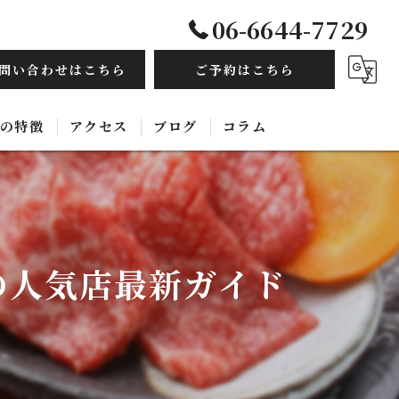
06-6644-7729
問い合わせはこちら
ご予約はこちら
の特徴
アクセス
ブログ
コラム
毛和牛
み放題
の人気店最新ガイド
ルモン
ース
国料理