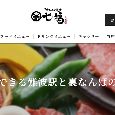
お
フードメニュー
ドリンクメニュー
ギャラリー
当店
黒
飲
できる難波駅と裏なんば
ホ
コ
韓