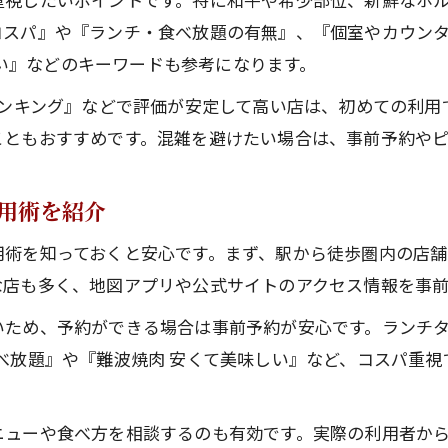
コスパ最強なんばの人気店で焼肉を堪能しよう
コスパ』や『ランチ・食べ放題の有無』、『個室やカウン
コスパ重視の焼肉選びが満喫できるなんば周辺
 安い』などのキーワードも参考になります。
コスパを追求したなんばの人気店の選び方
ランキング』などで評価が安定して高い店は、初めての利用
難波焼肉コスパ最強の人気店実力を検証
こともおすすめです。混雑を避けたい場合は、事前予約やピ
なんばの人気店で味と価格のバランスを考える
人気店が提案するコスパ抜群の焼肉体験とは
用術を紹介
焼肉食べ放題や話題店の魅力をなんばで発見
用術を知っておくと安心です。まず、駅から徒歩圏内の店舗
焼肉の楽しみ方やおすすめシーンを徹底解説
な店も多く、地図アプリや公式サイトのアクセス情報を事
なんばの人気店で叶う焼肉デートの楽しみ方
いため、予約ができる場合は事前予約が安心です。ランチ
会食や友人利用に最適ななんばの人気店選び
べ放題』や『難波焼肉 安くて美味しい』など、コスパ重
家族利用でも安心のなんば人気店焼肉ガイド
観光ランチや特別な日に人気店がおすすめな理由
ニューや食べ方を相談するのも有効です。実際の利用者か