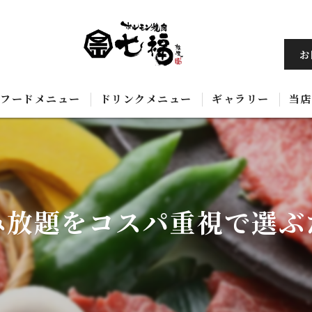
お
フードメニュー
ドリンクメニュー
ギャラリー
当店
黒
飲
み放題をコスパ重視で選ぶ
ホ
コ
韓