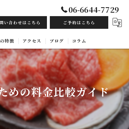
06-6644-7729
問い合わせはこちら
ご予約はこちら
の特徴
アクセス
ブログ
コラム
毛和牛
み放題
ための料金比較ガイド
ルモン
ース
国料理