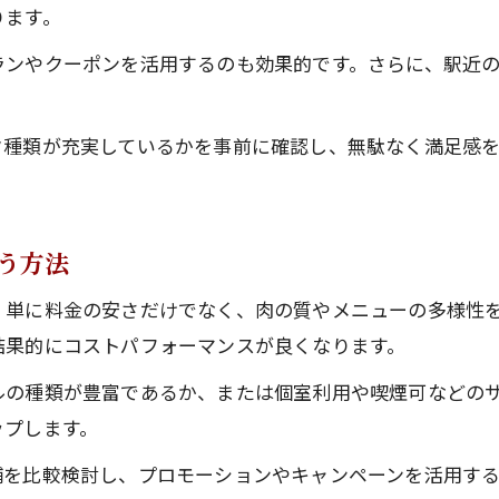
難波焼肉食べ放題2000円台のプランを賢く選ぶ
ります。
難波の焼肉ランキングを参考に賢くチョイス
ランやクーポンを活用するのも効果的です。さらに、駅近
個室で味わう難波の焼肉食べ飲み放題体験
難波で焼肉食べ飲み放題を個室で楽しむ魅力
ク種類が充実しているかを事前に確認し、無駄なく満足感
焼肉食べ飲み放題個室の選び方と注意点
難波焼肉の個室でコスパ最強を体感する方法
個室焼肉食べ飲み放題を安く選ぶチェックポイン
う方法
難波で焼肉食べ飲み放題個室利用のメリット
、単に料金の安さだけでなく、肉の質やメニューの多様性
学生や友人に最適な難波の焼肉プラン徹底比較
結果的にコストパフォーマンスが良くなります。
難波で焼肉食べ飲み放題学生向けプランの特徴
ルの種類が豊富であるか、または個室利用や喫煙可などの
友人同士におすすめ難波焼肉食べ飲み放題術
ップします。
難波で焼肉食べ飲み放題を友人と楽しむコツ
舗を比較検討し、プロモーションやキャンペーンを活用す
学生必見！難波焼肉食べ放題の比較ポイント