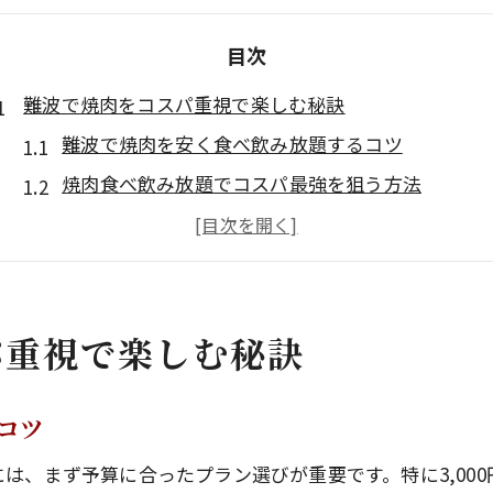
目次
難波で焼肉をコスパ重視で楽しむ秘訣
難波で焼肉を安く食べ飲み放題するコツ
焼肉食べ飲み放題でコスパ最強を狙う方法
難波の焼肉はランキング比較がポイント
学生向け難波焼肉食べ飲み放題の選び方
難波でコスパ重視の焼肉を楽しむ注意点
パ重視で楽しむ秘訣
食べ飲み放題なら難波の料金相場と賢い選び方
難波で焼肉食べ飲み放題の料金相場を徹底解説
コスパ重視で選ぶ難波焼肉の料金比較ポイント
コツ
難波で焼肉食べ飲み放題が安い店の特徴とは
は、まず予算に合ったプラン選びが重要です。特に3,00