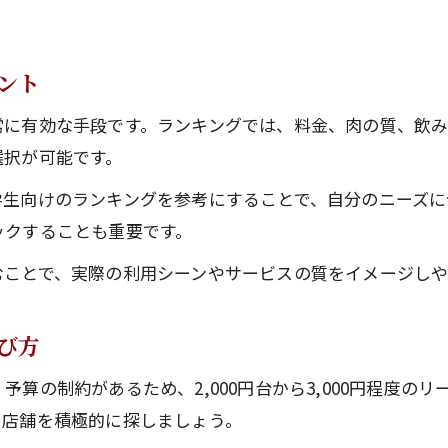
難波焼肉で学生向け食べ飲み放題の選び方
3000円台で満喫する難波の焼肉食べ飲み放題
ント
難波で焼肉食べ飲み放題3,000円台の攻略法
常に有効な手段です。ランキングでは、料金、肉の質、飲
3,000円台で難波焼肉をコスパ良く楽しむ方法
選択が可能です。
難波の焼肉食べ飲み放題安く満喫するコツ
学生向けのランキングを参考にすることで、自分のニーズに
難波焼肉食べ放題ランキングで賢く選ぶ秘訣
ックすることも重要です。
難波食べ飲み放題3,000円台のおすすめ活用術
むことで、実際の利用シーンやサービスの質をイメージしや
コスパ最強の難波焼肉利用術まとめ
難波で焼肉食べ飲み放題コスパ最強の極意
び方
焼肉食べ飲み放題を難波で安く賢く楽しむ方法
難波焼肉食べ飲み放題のお得な活用ポイント
算の制約があるため、2,000円台から3,000円程度の
る店舗を積極的に探しましょう。
コスパ重視で難波の焼肉を満喫する総まとめ