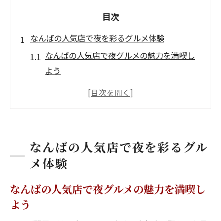
目次
なんばの人気店で夜を彩るグルメ体験
なんばの人気店で夜グルメの魅力を満喫し
よう
夜ご飯に最適ななんばの人気店の選び方と
は
高評価のなんばの人気店で特別な夜を楽し
むコツ
なんばの人気店で夜を彩るグル
美味しいグルメが揃うなんばの人気店で夜
メ体験
を満喫
夜におすすめのなんばの人気店最新情報を
なんばの人気店で夜グルメの魅力を満喫し
紹介
よう
一人でも楽しめるなんばグルメ巡り術