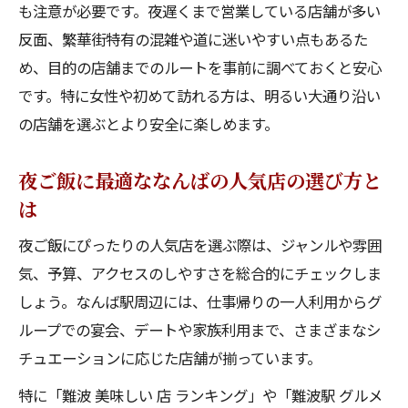
も注意が必要です。夜遅くまで営業している店舗が多い
駅から徒歩圏内のなんばおすすめ人気店厳
反面、繁華街特有の混雑や道に迷いやすい点もあるた
選ガイド
め、目的の店舗までのルートを事前に調べておくと安心
なんば駅周辺の人気店で手軽にグルメ体験
です。特に女性や初めて訪れる方は、明るい大通り沿い
しよう
の店舗を選ぶとより安全に楽しめます。
アクセス抜群のなんばの人気店で食べ歩き
を満喫
夜ご飯に最適ななんばの人気店の選び方と
駅近で人気のなんばグルメ店選びのポイン
は
ト解説
夜ご飯にぴったりの人気店を選ぶ際は、ジャンルや雰囲
治安にも配慮した安心のなんばグルメ案内
気、予算、アクセスのしやすさを総合的にチェックしま
治安重視で選ぶなんばの人気店安心ガイド
しょう。なんば駅周辺には、仕事帰りの一人利用からグ
安全に楽しめるなんばの人気店の特徴とは
ループでの宴会、デートや家族利用まで、さまざまなシ
安心して利用できるなんば駅周辺人気店の
チュエーションに応じた店舗が揃っています。
選び方
特に「難波 美味しい 店 ランキング」や「難波駅 グルメ
夜遅くでも安心ななんばの人気店を紹介