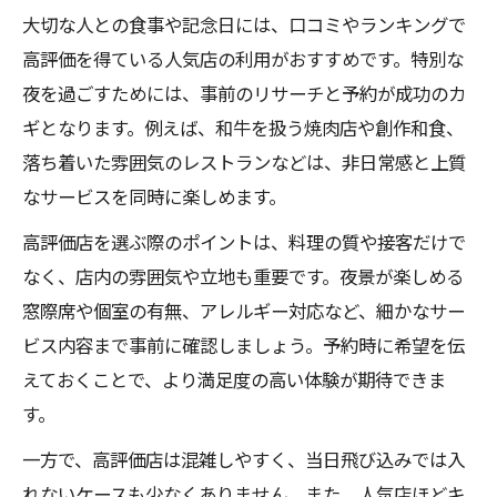
大切な人との食事や記念日には、口コミやランキングで
駅近で味わえるなんば名物グルメの楽しみ
高評価を得ている人気店の利用がおすすめです。特別な
方
夜を過ごすためには、事前のリサーチと予約が成功のカ
名物料理が豊富ななんばの人気店おすすめ
ギとなります。例えば、和牛を扱う焼肉店や創作和食、
選
落ち着いた雰囲気のレストランなどは、非日常感と上質
なんば駅周辺で見つける名物グルメの魅力
なサービスを同時に楽しめます。
名物グルメ食べ歩きに最適ななんば人気店
高評価店を選ぶ際のポイントは、料理の質や接客だけで
情報
なく、店内の雰囲気や立地も重要です。夜景が楽しめる
窓際席や個室の有無、アレルギー対応など、細かなサー
ビス内容まで事前に確認しましょう。予約時に希望を伝
えておくことで、より満足度の高い体験が期待できま
す。
一方で、高評価店は混雑しやすく、当日飛び込みでは入
れないケースも少なくありません。また、人気店ほどキ