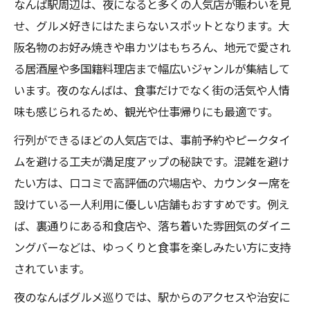
なんば駅周辺は、夜になると多くの人気店が賑わいを見
なんばの人気店で一人グルメを気軽に楽し
せ、グルメ好きにはたまらないスポットとなります。大
もう
阪名物のお好み焼きや串カツはもちろん、地元で愛され
ひとり利用におすすめのなんばの人気店を
る居酒屋や多国籍料理店まで幅広いジャンルが集結して
厳選
います。夜のなんばは、食事だけでなく街の活気や人情
味も感じられるため、観光や仕事帰りにも最適です。
なんば駅周辺で一人でも入りやすい人気店
の特徴
行列ができるほどの人気店では、事前予約やピークタイ
一人ご飯に最適ななんばの人気店の選び方
ムを避ける工夫が満足度アップの秘訣です。混雑を避け
ガイド
たい方は、口コミで高評価の穴場店や、カウンター席を
ひとりグルメ初心者でも安心のなんば人気
設けている一人利用に優しい店舗もおすすめです。例え
店情報
ば、裏通りにある和食店や、落ち着いた雰囲気のダイニ
ングバーなどは、ゆっくりと食事を楽しみたい方に支持
駅近で満喫するなんばおすすめスポット
されています。
なんばの人気店を駅近スポットで効率よく
楽しむ
夜のなんばグルメ巡りでは、駅からのアクセスや治安に