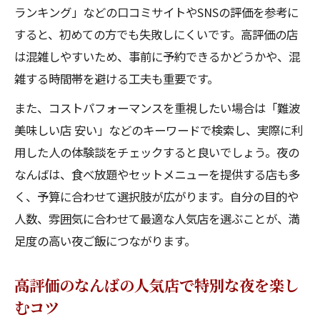
ランキング」などの口コミサイトやSNSの評価を参考に
治安情報もチェックしたいなんばグルメ店
すると、初めての方でも失敗しにくいです。高評価の店
の選び方
は混雑しやすいため、事前に予約できるかどうかや、混
高評価続出のなんば人気店特集
雑する時間帯を避ける工夫も重要です。
口コミ高評価のなんばの人気店最新ランキ
また、コストパフォーマンスを重視したい場合は「難波
ング
美味しい店 安い」などのキーワードで検索し、実際に利
地元で評判のなんば人気店グルメの魅力と
用した人の体験談をチェックすると良いでしょう。夜の
は
なんばは、食べ放題やセットメニューを提供する店も多
高評価を集めるなんばの人気店を徹底解説
く、予算に合わせて選択肢が広がります。自分の目的や
予約必須のなんば人気店で外さない選び方
人数、雰囲気に合わせて最適な人気店を選ぶことが、満
足度の高い夜ご飯につながります。
難波グルメランキング常連の人気店特集
なんば駅近で味わう名物グルメの魅力
高評価のなんばの人気店で特別な夜を楽し
なんばの人気店で名物グルメを堪能する方
むコツ
法