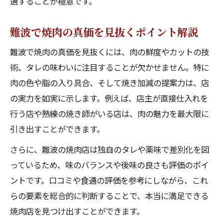
選することが極意です。
難波で焼肉 食通が推す味と雰囲気の両立店
難波で焼肉の真価を見抜くポイント解説
難波で焼肉 一人焼肉や個室の魅力を解説
難波で焼肉 食通が語る黒毛和牛の美味しさ
難波で焼肉の真価を見抜くには、肉の鮮度やカットの技
術、タレの味わいに注目することが欠かせません。特に
難波で焼肉 コスパと質のバランス徹底比較
肉の色や脂の入り具合、そして焼き加減の提案力は、店
難波で焼肉 食通好みの落ち着いた空間の選
の実力を如実に示します。例えば、店主が直接仕入れを
び方
行う店や熟練の焼き師がいる店は、肉の魅力を最大限に
難波で焼肉の真価を知るための基準とは
引き出すことができます。
難波で焼肉 食通流の味評価ポイント解説
さらに、難波の焼肉店は独自のタレや薬味で差別化を図
難波で焼肉 食通が重視する肉質とタレの関
っているため、味のバランスや後味の良さも評価のポイ
係
ントです。口コミや食通の評価を参考にしながら、これ
難波で焼肉 個室や雰囲気がもたらす付加価
らの要素を総合的に判断することで、本当に満足できる
値
焼肉店を見つけ出すことができます。
難波で焼肉 食通が納得するアクセス条件と