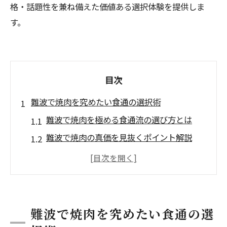
格・話題性を兼ね備えた価値ある選択体験を提供しま
す。
目次
難波で焼肉を究めたい食通の選択術
難波で焼肉を極める食通流の選び方とは
難波で焼肉の真価を見抜くポイント解説
難波で焼肉 食通が重視する基準を深掘り
難波で焼肉 食通ならではの失敗しない選択
術
難波で焼肉 食通評価の高い隠れた名店とは
難波で焼肉を究めたい食通の選
食通目線で比べる難波焼肉の極上体験