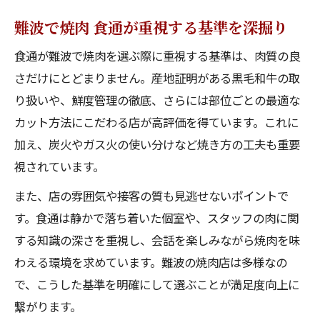
は
難波で焼肉 食通が重視する基準を深掘り
難波で焼肉 食通流に選ぶ用途別の基準まと
食通が難波で焼肉を選ぶ際に重視する基準は、肉質の良
め
さだけにとどまりません。産地証明がある黒毛和牛の取
満足度で選ぶ難波の厳選焼肉体験ガイド
り扱いや、鮮度管理の徹底、さらには部位ごとの最適な
難波で焼肉 食通が満足した体験談を紹介
カット方法にこだわる店が高評価を得ています。これに
難波で焼肉 食通流の厳選店利用ガイド
加え、炭火やガス火の使い分けなど焼き方の工夫も重要
難波で焼肉 利用シーン別の最適な選び方
視されています。
難波で焼肉 食通が再訪したい名店の条件
また、店の雰囲気や接客の質も見逃せないポイントで
難波で焼肉 食通が伝授する満足度向上術
す。食通は静かで落ち着いた個室や、スタッフの肉に関
する知識の深さを重視し、会話を楽しみながら焼肉を味
わえる環境を求めています。難波の焼肉店は多様なの
で、こうした基準を明確にして選ぶことが満足度向上に
繋がります。