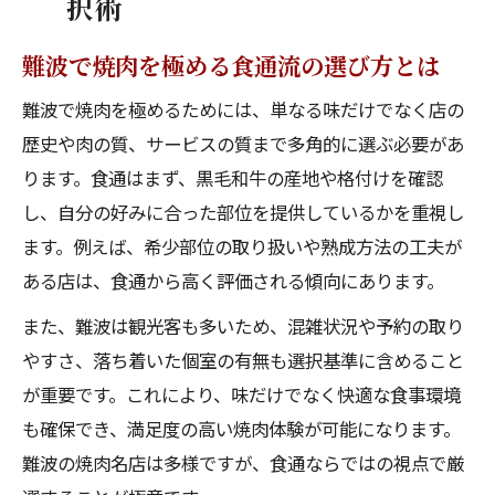
択術
難波で焼肉 食通が感動した極上体験例
難波で焼肉を極める食通流の選び方とは
難波で焼肉 こだわり派が語る店選びの極意
難波で焼肉を極めるためには、単なる味だけでなく店の
難波で焼肉 食通が現地で比べた驚きのポイ
歴史や肉の質、サービスの質まで多角的に選ぶ必要があ
ント
ります。食通はまず、黒毛和牛の産地や格付けを確認
難波で焼肉 食通同士の比較レポート紹介
し、自分の好みに合った部位を提供しているかを重視し
難波で焼肉 食通の声で見つける至福の一皿
ます。例えば、希少部位の取り扱いや熟成方法の工夫が
話題性と格を両立した難波焼肉案内
ある店は、食通から高く評価される傾向にあります。
難波で焼肉 話題性と格を重視した選び方
また、難波は観光客も多いため、混雑状況や予約の取り
難波で焼肉 有名人も認めた名店の魅力とは
やすさ、落ち着いた個室の有無も選択基準に含めること
難波で焼肉 食通が支持する話題の名店特集
が重要です。これにより、味だけでなく快適な食事環境
難波で焼肉 食通が語る格のある一軒の条件
も確保でき、満足度の高い焼肉体験が可能になります。
難波で焼肉 食通注目の“縁起”良い店案内
難波の焼肉名店は多様ですが、食通ならではの視点で厳
焼肉好き必見、難波ならではの味と雰囲気