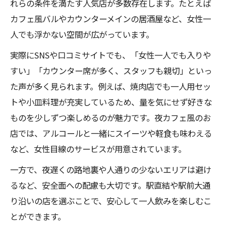
れらの条件を満たす人気店が多数存在します。たとえば
カフェ風バルやカウンターメインの居酒屋など、女性一
人でも浮かない空間が広がっています。
実際にSNSや口コミサイトでも、「女性一人でも入りや
すい」「カウンター席が多く、スタッフも親切」といっ
た声が多く見られます。例えば、焼肉店でも一人用セッ
トや小皿料理が充実しているため、量を気にせず好きな
ものを少しずつ楽しめるのが魅力です。夜カフェ風のお
店では、アルコールと一緒にスイーツや軽食も味わえる
など、女性目線のサービスが用意されています。
一方で、夜遅くの路地裏や人通りの少ないエリアは避け
るなど、安全面への配慮も大切です。駅直結や駅前大通
り沿いの店を選ぶことで、安心して一人飲みを楽しむこ
とができます。