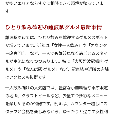
駅近で楽しむなんばの人気店食べ歩き術
が多いエリアならすぐに相談できる環境が整っていま
す。
女性にも安心の食べ歩き難波グルメの選び
方
ひとり飲み歓迎の難波駅グルメ最新事情
話題のなんば人気店でテイクアウト満喫法
難波駅周辺では、ひとり飲みを歓迎するグルメスポット
地元民も注目のなんば人気店を厳選紹介
が増えています。近年は「女性一人飲み」や「カウンタ
なんばの人気店で地元民が推すグルメ体験
ー席専門店」など、一人でも気兼ねなく過ごせるスタイ
難波駅グルメランキング上位の実力派紹介
ルが主流になりつつあります。特に「大阪難波駅構内 グ
美味しい店安いと評判のなんば人気店選び
ルメ」や「なんば駅 グルメ」など、駅直結や近隣の店舗
地元女子が選ぶ難波駅周辺人気店ベスト
はアクセスも抜群です。
地元民が教えるなんばの人気店巡りのコツ
一人飲み向けの人気店では、豊富な小皿料理や季節限定
気軽に味わう難波グルメ巡り安全ガイド
の地酒、クラフトビールなど、少量ずつ多彩なメニュー
なんばの人気店で安心安全なグルメ巡り術
を楽しめるのが特徴です。例えば、カウンター越しにス
女性一人でも安心な難波グルメの選び方
タッフと会話を楽しみながら、ゆったりと過ごす女性利