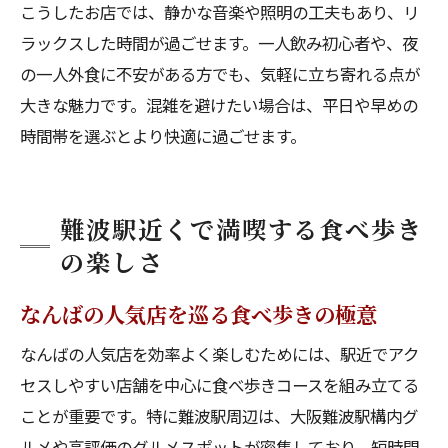
こうしたお店では、静かな音楽や照明の工夫もあり、リ
ラックスした時間が過ごせます。一人飲み初心者や、夜
の一人外食に不安がある方でも、気軽に立ち寄れる点が
大きな魅力です。混雑を避けたい場合は、平日や早めの
時間帯を選ぶとより快適に過ごせます。
難波駅近くで満喫する食べ歩き
の楽しさ
なんばの人気店を巡る食べ歩きの極意
なんばの人気店を効率よく楽しむためには、駅近でアク
セスしやすい店舗を中心に食べ歩きコースを組み立てる
ことが重要です。特に難波駅周辺は、大阪難波駅構内グ
ルメや高評価のグルメスポットが密集しており、短時間