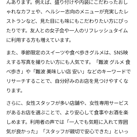
んあります。例えば、盛り付けや内装にこだわったおし
ゃれなカフェや、ヘルシー志向のメニューが充実したレ
ストランなど、見た目にも味にもこだわりたい方にぴっ
たりです。友人との女子会や一人のリフレッシュタイム
に利用する方も増えています。
また、季節限定のスイーツや食べ歩きグルメは、SNS映
えする写真を撮りたい方にも人気です。「難波 グルメ 食
べ歩き」や「難波 美味しい店 安い」などのキーワードで
リサーチすることで、自分好みのお店を見つけやすくな
ります。
さらに、女性スタッフが多い店舗や、女性専用サービス
があるお店を選ぶことで、より安心して食事やお酒を楽
しめます。利用者の声では「一人でも気軽に入れて雰囲
気が良かった」「スタッフが親切で安心できた」といっ