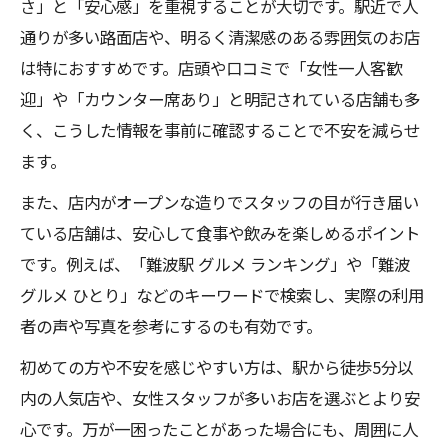
さ」と「安心感」を重視することが大切です。駅近で人
難波駅グルメランキングで話題の名物とは
通りが多い路面店や、明るく清潔感のある雰囲気のお店
一人飲みにも最適ななんばの話題スポット
は特におすすめです。店頭や口コミで「女性一人客歓
なんばの人気店で一人飲みも満喫できる理
迎」や「カウンター席あり」と明記されている店舗も多
由
く、こうした情報を事前に確認することで不安を減らせ
難波で女の人が一人飲みしやすいスポット
ます。
話題のなんば人気店で楽しむお酒と料理
また、店内がオープンな造りでスタッフの目が行き届い
ひとり利用歓迎の難波美味しい店ランキン
ている店舗は、安心して食事や飲みを楽しめるポイント
グ
です。例えば、「難波駅 グルメ ランキング」や「難波
なんばの人気店で夜カフェ風一人飲み体験
グルメ ひとり」などのキーワードで検索し、実際の利用
難波駅近くで満喫する食べ歩きの楽しさ
者の声や写真を参考にするのも有効です。
なんばの人気店を巡る食べ歩きの極意
初めての方や不安を感じやすい方は、駅から徒歩5分以
難波グルメ食べ歩きで味わう新定番メニュ
内の人気店や、女性スタッフが多いお店を選ぶとより安
ー
心です。万が一困ったことがあった場合にも、周囲に人