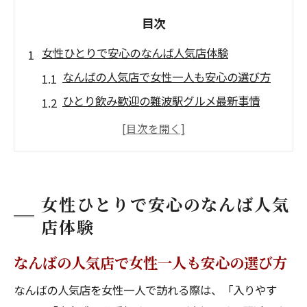
目次
女性ひとりで安心のなんば人気店体験
なんばの人気店で女性一人も安心の選び方
ひとり飲み歓迎の難波駅グルメ最新事情
夜も安心できるなんばの人気店の特徴とは
なんばの人気店で叶う女性目線の楽しみ方
難波駅近のひとり向けグルメ巡りのコツ
夜の難波駅周辺で見つかるグルメの魅力
女性ひとりで安心のなんば人気
なんばの人気店で味わう夜グルメの魅力
店体験
難波駅周辺の美味しい店ランキング活用法
なんばの人気店で女性一人も安心の選び方
夜でも安心して楽しめる難波人気グルメ
なんばの人気店を女性一人で訪れる際は、「入りやす
なんばの人気店と夜におすすめの選び方