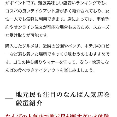
がポイントです。難波美味しい店安いランキングでも、
コスパの良いテイクアウト店が多く紹介されており、女
性一人でも気軽に利用できます。店によっては、事前予
約やオンライン注文が可能な場合もあるため、スムーズ
な受け取りが可能です。
購入したグルメは、近隣の公園やベンチ、ホテルのロビ
ーなど落ち着いた場所でゆっくり味わうのもおすすめで
す。ゴミの持ち帰りやマナーを守って、安心・快適にな
んばの食べ歩きテイクアウトを楽しみましょう。
地元民も注目のなんば人気店を
厳選紹介
なんばの人気店で地元民が推すグルメ体験