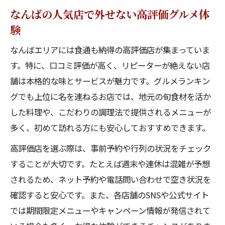
なんばの人気店で外せない高評価グルメ体
難波夜ご飯ランキングで選ぶ人気店の魅力
験
なんばの人気店で味わう夜限定メニュー特
集
なんばエリアには食通も納得の高評価店が集まっていま
す。特に、口コミ評価が高く、リピーターが絶えない店
高評価の難波グルメ夜おすすめスポット案
舗は本格的な味とサービスが魅力です。グルメランキン
内
グでも上位に名を連ねるお店では、地元の旬食材を活か
駅近で楽しむ難波夜ご飯とその雰囲気
した料理や、こだわりの調理法で提供されるメニューが
難波の美味しい店を夜に満喫するコツ
多く、初めて訪れる方にも安心しておすすめできます。
大阪難波駅構内グルメを楽しむコツ
高評価店を選ぶ際は、事前予約や行列の状況をチェック
大阪難波駅構内の人気店グルメ徹底解剖
することが大切です。たとえば週末や連休は混雑が予想
なんば駅グルメで外せない食事スポット
されるため、ネット予約や電話問い合わせで空き状況を
難波駅グルメランキング活用法と体験談
確認すると安心です。また、各店舗のSNSや公式サイト
駅構内で味わう難波の美味しい店厳選ガイ
では期間限定メニューやキャンペーン情報が発信されて
ド