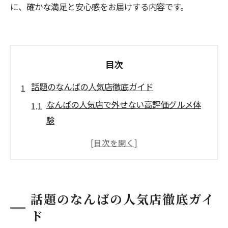
に、確かな満足と安心感をお届けする内容です。
目次
話題のなんばの人気店徹底ガイド
なんばの人気店で外せない高評価グルメ体
験
難波グルメ夜のおすすめランキング事情
なんば駅周辺の美味しい店選びのポイント
夜ご飯も楽しめる難波グルメの注目店紹介
なんばの人気店を効率よく巡る歩き方ガイ
話題のなんばの人気店徹底ガイ
ド
ド
夜ご飯選びに困らない難波の魅力