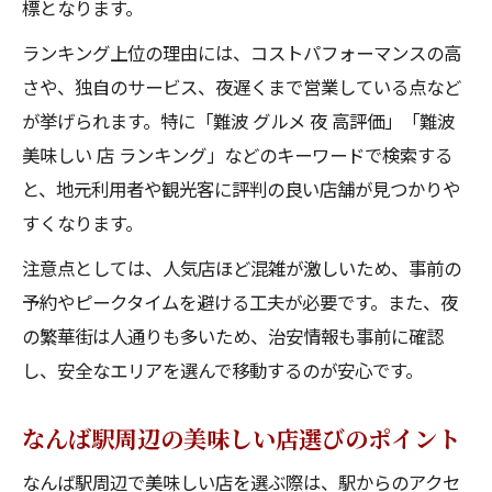
標となります。
観光や買い物と両立できる人気店の探し方
ランキング上位の理由には、コストパフォーマンスの高
食べ歩き満喫！なんばおすすめ体験
さや、独自のサービス、夜遅くまで営業している点など
難波グルメ食べ歩きで人気店を巡ろう
が挙げられます。特に「難波 グルメ 夜 高評価」「難波
なんばの人気店ならではの食べ歩き体験
美味しい 店 ランキング」などのキーワードで検索する
美味しい店を食べ歩きで満喫する秘訣
と、地元利用者や観光客に評判の良い店舗が見つかりや
難波夜ご飯ランキング注目店をハシゴ体験
すくなります。
なんば駅周辺グルメで食べ歩きの楽しみ方
注意点としては、人気店ほど混雑が激しいため、事前の
予約やピークタイムを避ける工夫が必要です。また、夜
の繁華街は人通りも多いため、治安情報も事前に確認
し、安全なエリアを選んで移動するのが安心です。
なんば駅周辺の美味しい店選びのポイント
なんば駅周辺で美味しい店を選ぶ際は、駅からのアクセ