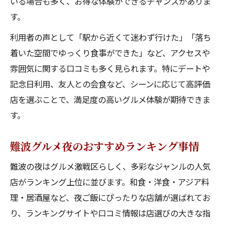
いる場合も多く、お得な体験ができるチャンスがありま
旅行者におすすめのなんばの人気店紹介
す。
高評価のなんばの人気店を厳選紹介
利用者の声として「駅から近くて迷わず行けた」「落ち
難波グルメ夜高評価店の選び方と魅力
着いた空間でゆっくり食事ができた」など、アクセスや
なんばの人気店ランキングで評価される理
雰囲気に関する口コミも多く見られます。特にデートや
由
記念日利用、友人との会食など、シーンに応じて高評価
美味しい店と評判の人気店を厳選チェック
店を選ぶことで、満足度の高いグルメ体験が期待できま
す。
難波駅グルメランキング上位の店体験記
難波のおすすめ高評価店で失敗しない秘訣
難波グルメ夜のおすすめランキング事情
アクセス便利ななんば駅周辺情報
難波の夜はグルメ激戦区らしく、多彩なジャンルの人気
なんばの人気店へ楽に行ける道順ガイド
店がランキング上位に並びます。和食・洋食・アジア料
駅近で楽しむ難波グルメ食べ歩きの魅力
理・居酒屋など、夜ご飯にぴったりな店舗が選ばれてお
なんば駅グルメを効率よく巡るコツ
り、ランキングサイトや口コミ情報は店選びの大きな指
アクセス重視で選ぶ難波の美味しい店情報